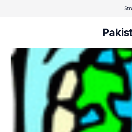
Str
Pakis