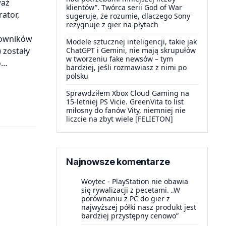
waż
klientów”. Twórca serii God of War
ator,
sugeruje, że rozumie, dlaczego Sony
rezygnuje z gier na płytach
acowników
Modele sztucznej inteligencji, takie jak
 zostały
ChatGPT i Gemini, nie mają skrupułów
w tworzeniu fake newsów – tym
o…
bardziej, jeśli rozmawiasz z nimi po
polsku
Sprawdziłem Xbox Cloud Gaming na
15-letniej PS Vicie. GreenVita to list
miłosny do fanów Vity, niemniej nie
liczcie na zbyt wiele [FELIETON]
Najnowsze komentarze
Woytec
-
PlayStation nie obawia
się rywalizacji z pecetami. „W
porównaniu z PC do gier z
najwyższej półki nasz produkt jest
bardziej przystępny cenowo”