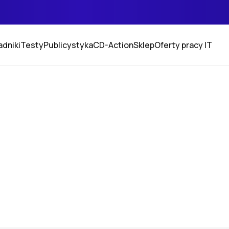
adniki
Testy
Publicystyka
CD-Action
Sklep
Oferty pracy IT