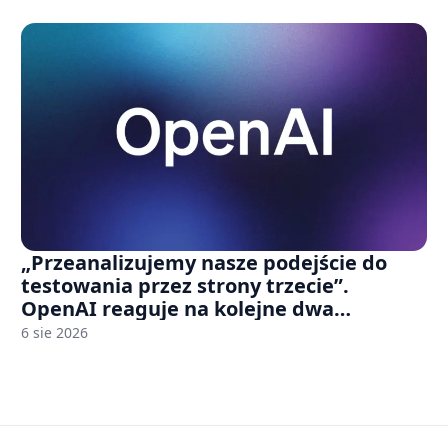
„Przeanalizujemy nasze podejście do
testowania przez strony trzecie”.
OpenAI reaguje na kolejne dwa
incydenty z udziałem autorskich modeli
6 sie 2026