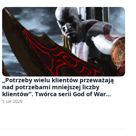
„Potrzeby wielu klientów przeważają
nad potrzebami mniejszej liczby
klientów”. Twórca serii God of War
sugeruje, że rozumie, dlaczego Sony
5 sie 2026
rezygnuje z gier na płytach