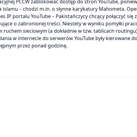
kacyjnej PCCW zablokować dostęp do stron YouTube, ponie
la islamu – chodzi m.in. o słynne karykatury Mahometa. Oper
res IP portalu YouTube – Pakistańczycy chcący połączyć się z
ujące o zabronionej treści. Niestety w wyniku pomyłki pr
uchem sieciowym (a dokładnie w tzw. tablicach routingu)
dania w internecie do serwerów YouTube były kierowane d
tępnym przez ponad godzinę.