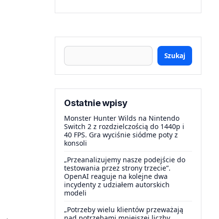
Szukaj
Ostatnie wpisy
Monster Hunter Wilds na Nintendo
Switch 2 z rozdzielczością do 1440p i
40 FPS. Gra wyciśnie siódme poty z
konsoli
„Przeanalizujemy nasze podejście do
testowania przez strony trzecie”.
OpenAI reaguje na kolejne dwa
incydenty z udziałem autorskich
modeli
„Potrzeby wielu klientów przeważają
nad potrzebami mniejszej liczby