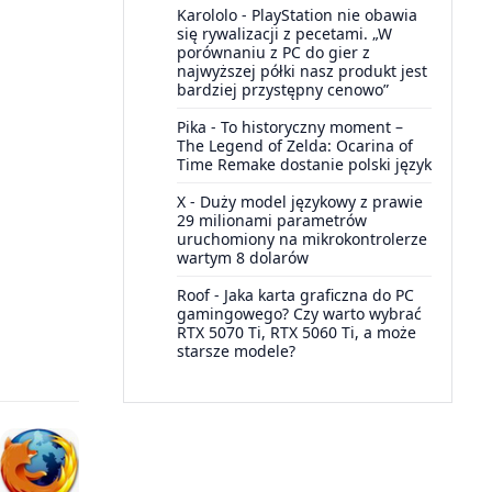
Karololo
-
PlayStation nie obawia
się rywalizacji z pecetami. „W
porównaniu z PC do gier z
najwyższej półki nasz produkt jest
bardziej przystępny cenowo”
Pika
-
To historyczny moment –
The Legend of Zelda: Ocarina of
Time Remake dostanie polski język
X
-
Duży model językowy z prawie
29 milionami parametrów
uruchomiony na mikrokontrolerze
wartym 8 dolarów
Roof
-
Jaka karta graficzna do PC
gamingowego? Czy warto wybrać
RTX 5070 Ti, RTX 5060 Ti, a może
starsze modele?