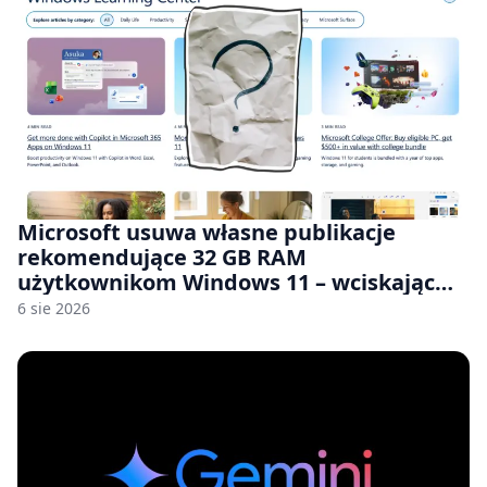
Microsoft usuwa własne publikacje
rekomendujące 32 GB RAM
użytkownikom Windows 11 – wciskając
nam przy tym komputery z 8 GB RAM po
6 sie 2026
zawyżonych cenach