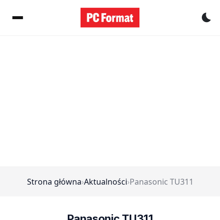
Pr
Strona główna
›
Aktualności
›
Panasonic TU311
Panasonic TU311