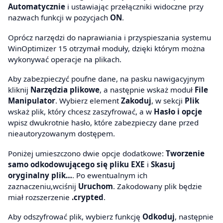
Automatycznie
i ustawiając przełączniki widoczne przy
nazwach funkcji w pozycjach
ON
.
Oprócz narzędzi do naprawiania i przyspieszania systemu
WinOptimizer 15 otrzymał moduły, dzięki którym można
wykonywać operacje na plikach.
Aby zabezpieczyć poufne dane, na pasku nawigacyjnym
kliknij
Narzędzia plikowe
, a następnie wskaż moduł
File
Manipulator
. Wybierz element
Zakoduj
, w sekcji
Plik
wskaż plik, który chcesz zaszyfrować, a w
Hasło i opcje
wpisz dwukrotnie hasło, które zabezpieczy dane przed
nieautoryzowanym dostępem.
Poniżej umieszczono dwie opcje dodatkowe:
Tworzenie
samo odkodowującego się pliku EXE
i
Skasuj
oryginalny plik…
. Po ewentualnym ich
zaznaczeniu,wciśnij
Uruchom
. Zakodowany plik będzie
miał rozszerzenie
.crypted
.
Aby odszyfrować plik, wybierz funkcję
Odkoduj
, następnie