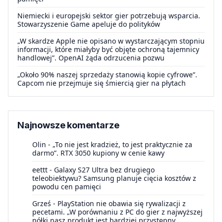
Niemiecki i europejski sektor gier potrzebują wsparcia.
Stowarzyszenie Game apeluje do polityków
„W skardze Apple nie opisano w wystarczającym stopniu
informacji, które miałyby być objęte ochroną tajemnicy
handlowej”. OpenAI żąda odrzucenia pozwu
„Około 90% naszej sprzedaży stanowią kopie cyfrowe”.
Capcom nie przejmuje się śmiercią gier na płytach
Najnowsze komentarze
Olin
-
„To nie jest kradzież, to jest praktycznie za
darmo”. RTX 3050 kupiony w cenie kawy
eettt
-
Galaxy S27 Ultra bez drugiego
teleobiektywu? Samsung planuje cięcia kosztów z
powodu cen pamięci
Grześ
-
PlayStation nie obawia się rywalizacji z
pecetami. „W porównaniu z PC do gier z najwyższej
półki nasz produkt jest bardziej przystępny