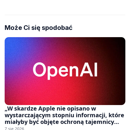
Może Ci się spodobać
„W skardze Apple nie opisano w
wystarczającym stopniu informacji, które
miałyby być objęte ochroną tajemnicy
handlowej”. OpenAI żąda odrzucenia
7 sie 2026