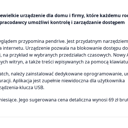
wielkie urządzenie dla domu i firmy, które każdemu ro
 pracodawcy umożliwi kontrolę i zarządzanie dostępem
wyglądem przypomina pendrive. Jest przydatnym narzędzie
a internetu. Urządzenie pozwala na blokowanie dostępu do
i, na przykład w wybranych przedziałach czasowych. Nowy
nych witryn, a także treści wpisywanych za pomocą klawiatu
Watch, należy zainstalować dedykowane oprogramowanie, u
acji. Aplikacja jest zupełnie niewidoczna dla użytkownika
ządzenia-klucza USB.
esiące. Jego sugerowana cena detaliczna wynosi 69 zł brut