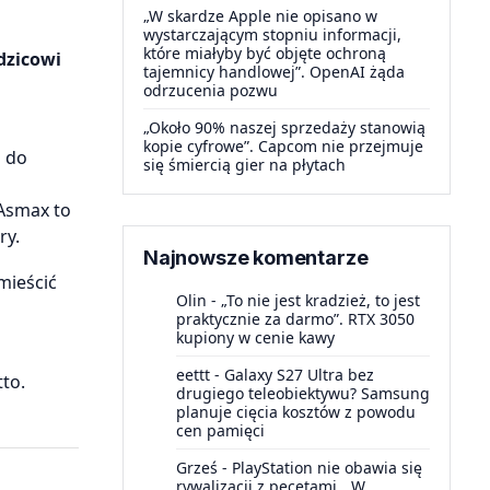
„W skardze Apple nie opisano w
wystarczającym stopniu informacji,
które miałyby być objęte ochroną
dzicowi
tajemnicy handlowej”. OpenAI żąda
odrzucenia pozwu
„Około 90% naszej sprzedaży stanowią
kopie cyfrowe”. Capcom nie przejmuje
m do
się śmiercią gier na płytach
 Asmax to
ry.
Najnowsze komentarze
mieścić
Olin
-
„To nie jest kradzież, to jest
praktycznie za darmo”. RTX 3050
kupiony w cenie kawy
eettt
-
Galaxy S27 Ultra bez
to.
drugiego teleobiektywu? Samsung
planuje cięcia kosztów z powodu
cen pamięci
Grześ
-
PlayStation nie obawia się
rywalizacji z pecetami. „W