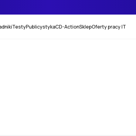
adniki
Testy
Publicystyka
CD-Action
Sklep
Oferty pracy IT