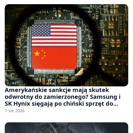
Amerykańskie sankcje mają skutek
odwrotny do zamierzonego? Samsung i
SK Hynix sięgają po chiński sprzęt do
fabryk chipów
7 sie 2026