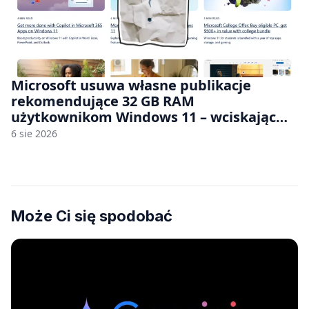
Microsoft usuwa własne publikacje
rekomendujące 32 GB RAM
użytkownikom Windows 11 – wciskając
nam przy tym komputery z 8 GB RAM po
6 sie 2026
zawyżonych cenach
Może Ci się spodobać