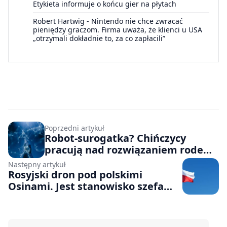
Etykieta informuje o końcu gier na płytach
Robert Hartwig
-
Nintendo nie chce zwracać
pieniędzy graczom. Firma uważa, że klienci u USA
„otrzymali dokładnie to, za co zapłacili”
Poprzedni artykuł
Robot-surogatka? Chińczycy
pracują nad rozwiązaniem rodem
z science-fiction
Następny artykuł
Rosyjski dron pod polskimi
Osinami. Jest stanowisko szefa
MON