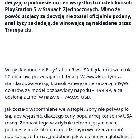
decyzję o podniesieniu cen wszystkich modeli konsoli
PlayStation 5 w Stanach Zjednoczonych. Mimo że
powód stojący za decyzją nie został oficjalnie podany,
analitycy zakładają, że winowajcą są nakładane przez
Trumpa cła.
Wszystkie modele PlayStation 5 w USA będą droższe o ok.
50 dolarów, poczynając od dzisiaj. W związku z tym za
standardową wersję konsoli Amerykanie zapłacą 549,99
dolarów, za model pozbawiony napędu – 499,99, a za
odsłonę z „Pro” w nazwie – 749,99 USD.
Jak zostało wspomniane we wstępie, Sony nie pokwapiło
się, aby wyjaśnić, dlaczego ceny popularnej konsoli w USA
rosną. Zamiast tego w
artykule informującym o ich
podniesieniu
(z kilkunastogodzinnym wyprzedzeniem)
napisano, że firma, „podobnie jak wiele innych globalnych