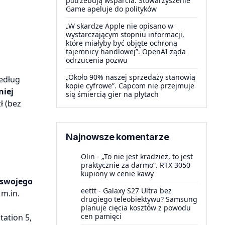
potrzebują wsparcia. Stowarzyszenie
Game apeluje do polityków
„W skardze Apple nie opisano w
wystarczającym stopniu informacji,
które miałyby być objęte ochroną
tajemnicy handlowej”. OpenAI żąda
odrzucenia pozwu
„Około 90% naszej sprzedaży stanowią
Według
kopie cyfrowe”. Capcom nie przejmuje
niej
się śmiercią gier na płytach
ł (bez
Najnowsze komentarze
Olin
-
„To nie jest kradzież, to jest
praktycznie za darmo”. RTX 3050
kupiony w cenie kawy
 swojego
eettt
-
Galaxy S27 Ultra bez
m.in.
drugiego teleobiektywu? Samsung
planuje cięcia kosztów z powodu
cen pamięci
ation 5,