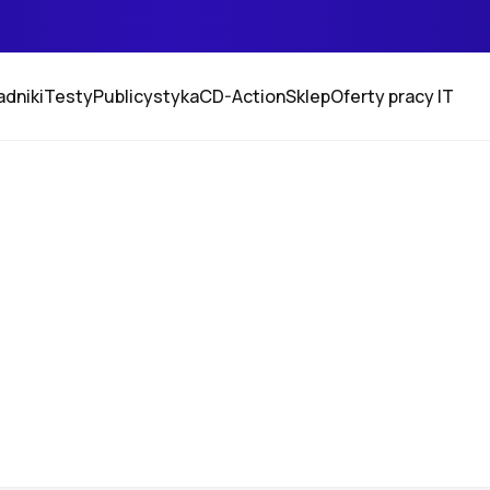
adniki
Testy
Publicystyka
CD-Action
Sklep
Oferty pracy IT