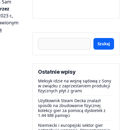
. Sam
rzez
23 r.,
tawionym
ą
Szukaj
Ostatnie wpisy
Meksyk idzie na wojnę sądową z Sony
w związku z zaprzestaniem produkcji
fizycznych płyt z grami
Użytkownik Steam Decka znalazł
sposób na zbudowanie fizycznej
kolekcji gier za pomocą dyskietek z
1.44 MB pamięci
Niemiecki i europejski sektor gier