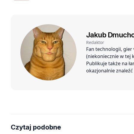
lekarz nie zauważył
Jakub Dmucho
Redaktor
Fan technologii, gie
(niekoniecznie w tej
Publikuje także na ł
okazjonalnie znaleź
Czytaj podobne