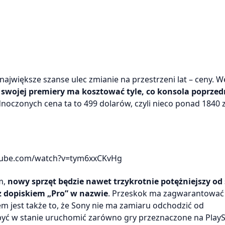
ajwiększe szanse ulec zmianie na przestrzeni lat – ceny. 
swojej premiery ma kosztować tyle, co konsola poprzed
oczonych cena ta to 499 dolarów, czyli nieco ponad 1840 z
tube.com/watch?v=tym6xxCKvHg
om,
nowy sprzęt będzie nawet trzykrotnie potężniejszy od
 z dopiskiem „Pro” w nazwie
. Przeskok ma zagwarantować 
 jest także to, że Sony nie ma zamiaru odchodzić od
yć w stanie uruchomić zarówno gry przeznaczone na PlaySt