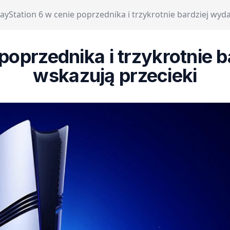
layStation 6 w cenie poprzednika i trzykrotnie bardziej wyd
poprzednika i trzykrotnie 
wskazują przecieki