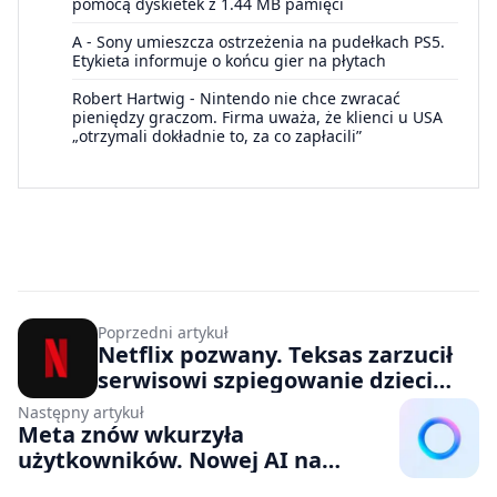
pomocą dyskietek z 1.44 MB pamięci
A
-
Sony umieszcza ostrzeżenia na pudełkach PS5.
Etykieta informuje o końcu gier na płytach
Robert Hartwig
-
Nintendo nie chce zwracać
pieniędzy graczom. Firma uważa, że klienci u USA
„otrzymali dokładnie to, za co zapłacili”
Poprzedni artykuł
Netflix pozwany. Teksas zarzucił
serwisowi szpiegowanie dzieci
oraz celowe uzależnianie
Następny artykuł
użytkowników
Meta znów wkurzyła
użytkowników. Nowej AI na
Threads nie zablokujesz