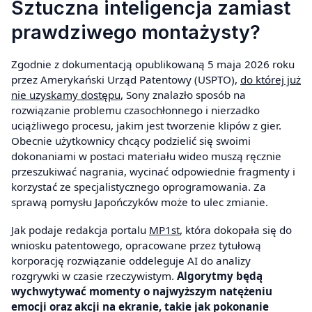
Sztuczna inteligencja zamiast
prawdziwego montażysty?
Zgodnie z dokumentacją opublikowaną 5 maja 2026 roku
przez Amerykański Urząd Patentowy (USPTO),
do której już
nie uzyskamy dostępu
, Sony znalazło sposób na
rozwiązanie problemu czasochłonnego i nierzadko
uciążliwego procesu, jakim jest tworzenie klipów z gier.
Obecnie użytkownicy chcący podzielić się swoimi
dokonaniami w postaci materiału wideo muszą ręcznie
przeszukiwać nagrania, wycinać odpowiednie fragmenty i
korzystać ze specjalistycznego oprogramowania. Za
sprawą pomysłu Japończyków może to ulec zmianie.
Jak podaje redakcja portalu
MP1st
, która dokopała się do
wniosku patentowego, opracowane przez tytułową
korporację rozwiązanie oddeleguje AI do analizy
rozgrywki w czasie rzeczywistym.
Algorytmy będą
wychwytywać momenty o najwyższym natężeniu
emocji oraz akcji na ekranie, takie jak pokonanie