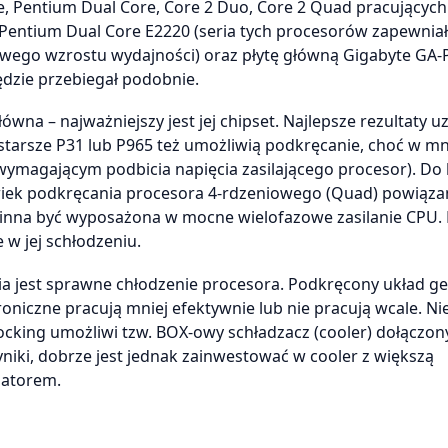
e, Pentium Dual Core, Core 2 Duo, Core 2 Quad pracujących
Pentium Dual Core E2220 (seria tych procesorów zapewnia
wego wzrostu wydajności) oraz płytę główną Gigabyte GA
ędzie przebiegał podobnie.
wna – najważniejszy jest jej chipset. Najlepsze rezultaty u
e starsze P31 lub P965 też umożliwią podkręcanie, choć w m
wymagającym podbicia napięcia zasilającego procesor). Do 
lwiek podkręcania procesora 4-rdzeniowego (Quad) powiąz
inna być wyposażona w mocne wielofazowe zasilanie CPU. N
 w jej schłodzeniu.
 jest sprawne chłodzenie procesora. Podkręcony układ ge
troniczne pracują mniej efektywnie lub nie pracują wcale. Ni
cking umożliwi tzw. BOX-owy schładzacz (cooler) dołączon
niki, dobrze jest jednak zainwestować w cooler z większą
latorem.