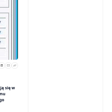
ją się w
emu
 go