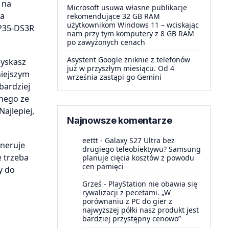
 na
Microsoft usuwa własne publikacje
ła
rekomendujące 32 GB RAM
użytkownikom Windows 11 – wciskając
-P35-DS3R
nam przy tym komputery z 8 GB RAM
po zawyżonych cenach
Asystent Google zniknie z telefonów
zyskasz
już w przyszłym miesiącu. Od 4
niejszym
września zastąpi go Gemini
bardziej
anego ze
ajlepiej,
Najnowsze komentarze
eettt
-
Galaxy S27 Ultra bez
neruje
drugiego teleobiektywu? Samsung
e trzeba
planuje cięcia kosztów z powodu
cen pamięci
y do
Grześ
-
PlayStation nie obawia się
rywalizacji z pecetami. „W
porównaniu z PC do gier z
najwyższej półki nasz produkt jest
bardziej przystępny cenowo”