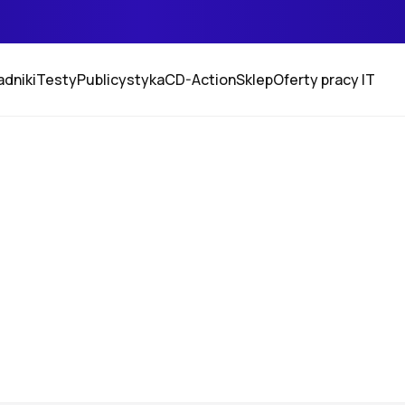
adniki
Testy
Publicystyka
CD-Action
Sklep
Oferty pracy IT