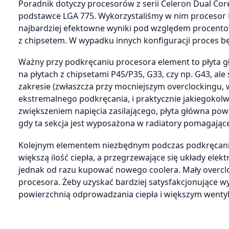
Poradnik dotyczy procesorów z serii Celeron Dual Cor
podstawce LGA 775. Wykorzystaliśmy w nim procesor 
najbardziej efektowne wyniki pod względem procento
z chipsetem. W wypadku innych konfiguracji proces b
Ważny przy podkręcaniu procesora element to płyta głó
na płytach z chipsetami P45/P35, G33, czy np. G43, al
zakresie (zwłaszcza przy mocniejszym overclockingu, 
ekstremalnego podkręcania, i praktycznie jakiegoko
zwiększeniem napięcia zasilającego, płyta główna pow
gdy ta sekcja jest wyposażona w radiatory pomagające
Kolejnym elementem niezbędnym podczas podkręcania
większą ilość ciepła, a przegrzewające się układy elek
jednak od razu kupować nowego coolera. Mały overclo
procesora. Żeby uzyskać bardziej satysfakcjonujące wy
powierzchnią odprowadzania ciepła i większym wenty