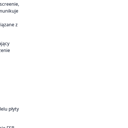
screenie,
omunikuje
iązane z
ający
zenie
elu płyty
cję FSB.