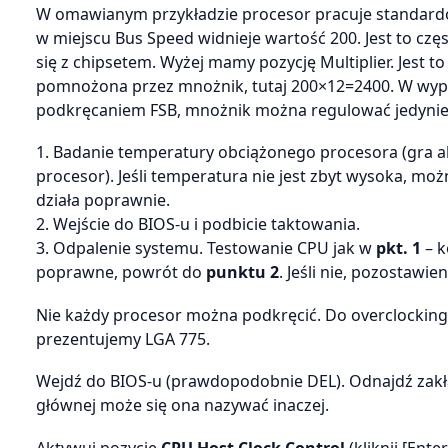
W omawianym przykładzie procesor pracuje standardowo
w miejscu Bus Speed widnieje wartość 200. Jest to czę
się z chipsetem. Wyżej mamy pozycję Multiplier. Jest 
pomnożona przez mnożnik, tutaj 200×12=2400. W wypad
podkręcaniem FSB, mnożnik można regulować jedynie
1. Badanie temperatury obciążonego procesora (gra a
procesor). Jeśli temperatura nie jest zbyt wysoka, moż
działa poprawnie.
2. Wejście do BIOS-u i podbicie taktowania.
3. Odpalenie systemu. Testowanie CPU jak w
pkt. 1
– k
poprawne, powrót do
punktu 2
. Jeśli nie, pozostawi
Nie każdy procesor można podkręcić. Do overclocking
prezentujemy LGA 775.
Wejdź do BIOS-u (prawdopodobnie DEL). Odnajdź zak
głównej może się ona nazywać inaczej.
Aktywuj pozycję
CPU Host Clock Control
(kliknij [Ent