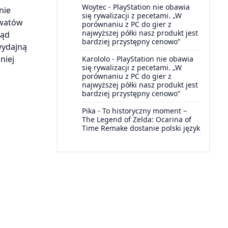
Woytec
-
PlayStation nie obawia
nie
się rywalizacji z pecetami. „W
 watów
porównaniu z PC do gier z
najwyższej półki nasz produkt jest
tąd
bardziej przystępny cenowo”
wydajną
niej
Karololo
-
PlayStation nie obawia
się rywalizacji z pecetami. „W
porównaniu z PC do gier z
najwyższej półki nasz produkt jest
bardziej przystępny cenowo”
Pika
-
To historyczny moment –
The Legend of Zelda: Ocarina of
Time Remake dostanie polski język