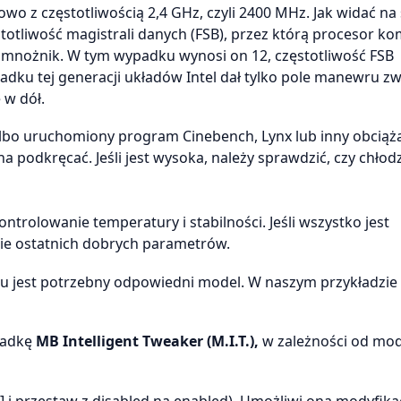
 z częstotliwością 2,4 GHz, czyli 2400 MHz. Jak widać na 
stotliwość magistrali danych (FSB), przez którą procesor k
to mnożnik. W tym wypadku wynosi on 12, częstotliwość FSB
ku tej generacji układów Intel dał tylko pole manewru zw
 w dół.
lbo uruchomiony program Cinebench, Lynx lub inny obciąż
na podkręcać. Jeśli jest wysoka, należy sprawdzić, czy chłod
ontrolowanie temperatury i stabilności. Jeśli wszystko jest
enie ostatnich dobrych parametrów.
u jest potrzebny odpowiedni model. W naszym przykładzie
ładkę
MB Intelligent Tweaker (M.I.T.),
w zależności od mod
er] i przestaw z disabled na enabled). Umożliwi ona modyfika