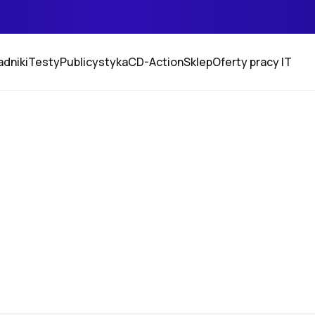
adniki
Testy
Publicystyka
CD-Action
Sklep
Oferty pracy IT