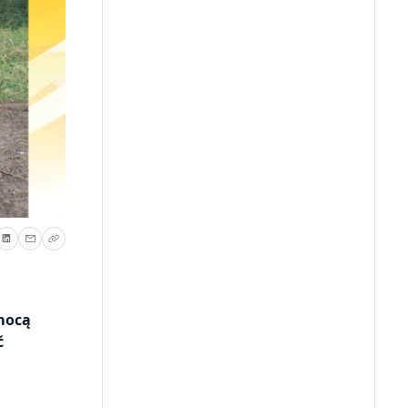
omocą
ć