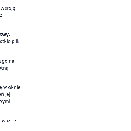
ą wersję
z
stwy
.
tkie pliki
tego na
otną
ię w oknie
ń jej
wymi.
ąc
u ważne