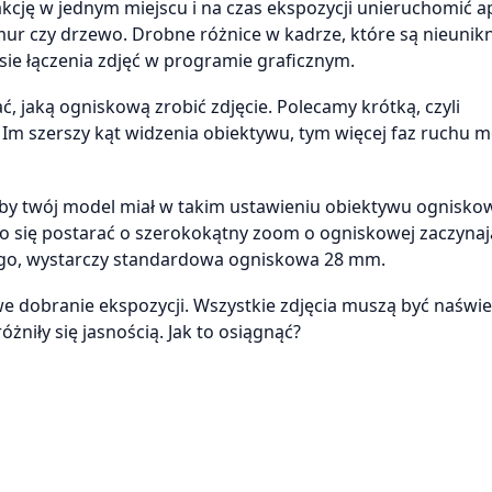
kcję w jednym miejscu i na czas ekspozycji unieruchomić a
 mur czy drzewo. Drobne różnice w kadrze, które są nieunik
sie łączenia zdjęć w programie graficznym.
, jaką ogniskową zrobić zdjęcie. Polecamy krótką, czyli
m szerszy kąt widzenia obiektywu, tym więcej faz ruchu 
 żeby twój model miał w takim ustawieniu obiektywu ognisk
to się postarać o szerokokątny zoom o ogniskowej zaczynają
iego, wystarczy standardowa ogniskowa 28 mm.
we dobranie ekspozycji. Wszystkie zdjęcia muszą być naświ
żniły się jasnością. Jak to osiągnąć?