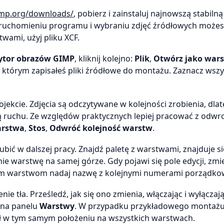
mp.org/downloads/
, pobierz i zainstaluj najnowszą stabiln
 uruchomieniu programu i wybraniu zdjęć źródłowych możes
twami, użyj pliku XCF.
ytor obrazów GIMP
, kliknij kolejno:
Plik
,
Otwórz jako war
 którym zapisałeś pliki źródłowe do montażu. Zaznacz wszys
ojekcie. Zdjęcia są odczytywane w kolejności zrobienia, dla
zą ruchu. Ze względów praktycznych lepiej pracować z odwr
rstwa
,
Stos
,
Odwróć kolejność warstw
.
ić w dalszej pracy. Znajdź paletę z warstwami, znajduje s
tnie warstwę na samej górze. Gdy pojawi się pole edycji, zmie
szym warstwom nadaj nazwę z kolejnymi numerami porządko
nie tła. Prześledź, jak się ono zmienia, włączając i wyłączaj
 na panelu
Warstwy
. W przypadku przykładowego montaż
 był w tym samym położeniu na wszystkich warstwach.