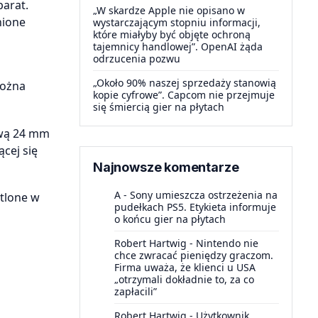
parat.
„W skardze Apple nie opisano w
nione
wystarczającym stopniu informacji,
które miałyby być objęte ochroną
tajemnicy handlowej”. OpenAI żąda
odrzucenia pozwu
„Około 90% naszej sprzedaży stanowią
można
kopie cyfrowe”. Capcom nie przejmuje
się śmiercią gier na płytach
ową 24 mm
cej się
Najnowsze komentarze
A
-
Sony umieszcza ostrzeżenia na
etlone w
pudełkach PS5. Etykieta informuje
o końcu gier na płytach
Robert Hartwig
-
Nintendo nie
chce zwracać pieniędzy graczom.
Firma uważa, że klienci u USA
„otrzymali dokładnie to, za co
zapłacili”
Robert Hartwig
-
Użytkownik