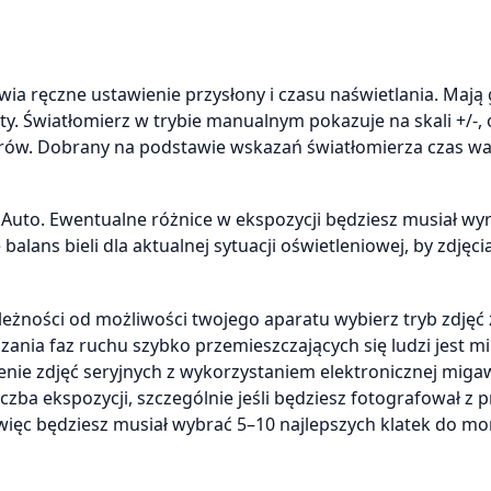
wia ręczne ustawienie przysłony i czasu naświetlania. Mają
. Światłomierz w trybie manualnym pokazuje na skali +/-, o
rów. Dobrany na podstawie wskazań światłomierza czas wa
ie Auto. Ewentualne różnice w ekspozycji będziesz musiał w
alans bieli dla aktualnej sytuacji oświetleniowej, by zdjęci
leżności od możliwości twojego aparatu wybierz tryb zdjęć 
ania faz ruchu szybko przemieszczających się ludzi jest min.
ie zdjęć seryjnych z wykorzystaniem elektronicznej migaw
Liczba ekspozycji, szczególnie jeśli będziesz fotografował z 
y, więc będziesz musiał wybrać 5–10 najlepszych klatek do mo