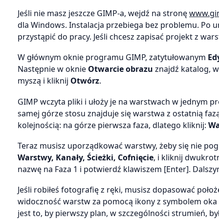
Jeśli nie masz jeszcze GIMP-a, wejdź na stronę
www.gi
dla Windows. Instalacja przebiega bez problemu. Po
przystąpić do pracy. Jeśli chcesz zapisać projekt z wars
W głównym oknie programu GIMP, zatytułowanym
Ed
Następnie w oknie
Otwarcie obrazu
znajdź katalog, w
myszą i kliknij
Otwórz
.
GIMP wczyta pliki i ułoży je na warstwach w jednym pr
samej górze stosu znajduje się warstwa z ostatnią fa
kolejnością: na górze pierwsza faza, dlatego kliknij:
Wa
Teraz musisz uporządkować warstwy, żeby się nie pogub
Warstwy, Kanały, Ścieżki, Cofnięcie
, i kliknij dwukro
nazwę na Faza 1 i potwierdź klawiszem [Enter]. Dal
Jeśli robiłeś fotografię z ręki, musisz dopasować położe
widoczność warstw za pomocą ikony z symbolem oka
jest to, by pierwszy plan, w szczególności strumień,