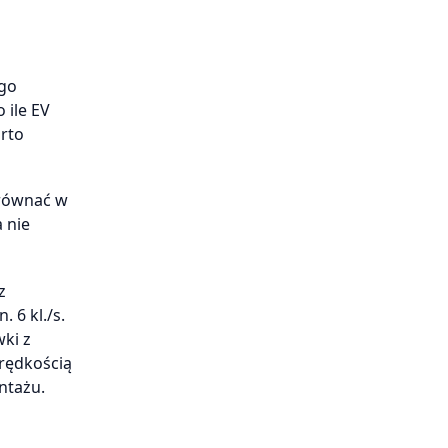
 go
 ile EV
rto
yrównać w
a nie
z
 6 kl./s.
ki z
prędkością
ntażu.