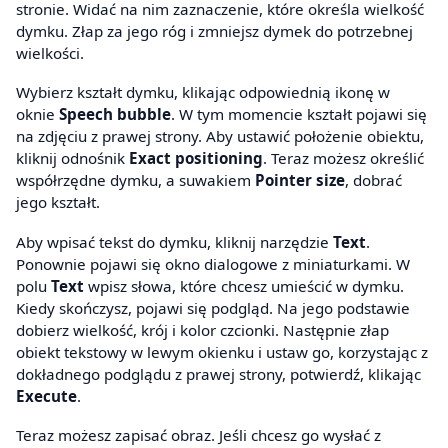
stronie. Widać na nim zaznaczenie, które określa wielkość
dymku. Złap za jego róg i zmniejsz dymek do potrzebnej
wielkości.
Wybierz kształt dymku, klikając odpowiednią ikonę w
oknie
Speech bubble
. W tym momencie kształt pojawi się
na zdjęciu z prawej strony. Aby ustawić położenie obiektu,
kliknij odnośnik
Exact positioning
. Teraz możesz określić
współrzędne dymku, a suwakiem
Pointer size
, dobrać
jego kształt.
Aby wpisać tekst do dymku, kliknij narzędzie
Text
.
Ponownie pojawi się okno dialogowe z miniaturkami. W
polu
Text
wpisz słowa, które chcesz umieścić w dymku.
Kiedy skończysz, pojawi się podgląd. Na jego podstawie
dobierz wielkość, krój i kolor czcionki. Następnie złap
obiekt tekstowy w lewym okienku i ustaw go, korzystając z
dokładnego podglądu z prawej strony, potwierdź, klikając
Execute
.
Teraz możesz zapisać obraz. Jeśli chcesz go wysłać z