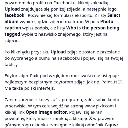
powrotem do profilu na Facebooku, kliknij zakładkę
Upload
znajdującą się poniżej zdjęcia, a następnie logo
facebook
. Rozwinie się formularz eksportu. Z listy
Select
album
wybierz, gdzie zdjęcie ma trafić. W polu
Photo
caption
wpisz podpis, a z listy
Who is the person being
tagged
wybierz nazwisko znajomego, który jest na
zdjęciu.
Po kliknięciu przycisku
Upload
zdjęcie zostanie przesłane
do wybranego albumu na Facebooku i pojawi się na twojej
tablicy.
Edytor zdjęć Pixlr pod względem możliwości nie ustępuje
najlepszym bezpłatnym edytorom zdjęć, jak np. Paint .NET.
Ma także polski interfejs.
Zanim zaczniesz korzystać z programu, załóż sobie konto
w serwisie. W tym celu wejdź na stronę
www.pixlr.com
i
kliknij link
Open image editor
. Pojawi się ekran
powitalny, który musisz zamknąć, klikając
X
w prawym
górnym rogu okienka. Następnie kliknij odnośnik
Zapisz