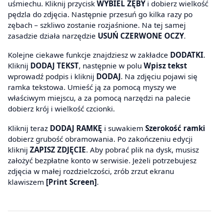
uśmiechu. Kliknij przycisk
WYBIEL ZĘBY
i dobierz wielkość
pędzla do zdjęcia. Następnie przesuń go kilka razy po
zębach – szkliwo zostanie rozjaśnione. Na tej samej
zasadzie działa narzędzie
USUŃ CZERWONE OCZY
.
Kolejne ciekawe funkcje znajdziesz w zakładce
DODATKI
.
Kliknij
DODAJ TEKST
, następnie w polu
Wpisz tekst
wprowadź podpis i kliknij
DODAJ
. Na zdjęciu pojawi się
ramka tekstowa. Umieść ją za pomocą myszy we
właściwym miejscu, a za pomocą narzędzi na palecie
dobierz krój i wielkość czcionki.
Kliknij teraz
DODAJ RAMKĘ
i suwakiem
Szerokość ramki
dobierz grubość obramowania. Po zakończeniu edycji
kliknij
ZAPISZ ZDJĘCIE
. Aby pobrać plik na dysk, musisz
założyć bezpłatne konto w serwisie. Jeżeli potrzebujesz
zdjęcia w małej rozdzielczości, zrób zrzut ekranu
klawiszem
[Print Screen]
.