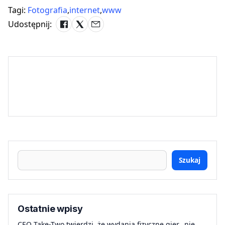
Tagi:
Fotografia
,
internet
,
www
Udostępnij:
Szukaj
Ostatnie wpisy
CEO Take-Two twierdzi, że wydania fizyczne gier „nie