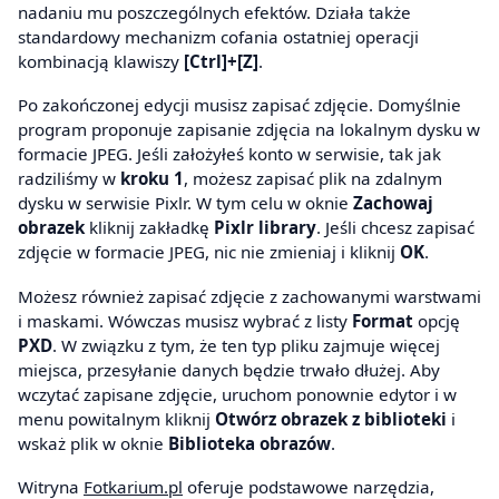
nadaniu mu poszczególnych efektów. Działa także
standardowy mechanizm cofania ostatniej operacji
kombinacją klawiszy
[Ctrl]+[Z]
.
Po zakończonej edycji musisz zapisać zdjęcie. Domyślnie
program proponuje zapisanie zdjęcia na lokalnym dysku w
formacie JPEG. Jeśli założyłeś konto w serwisie, tak jak
radziliśmy w
kroku 1
, możesz zapisać plik na zdalnym
dysku w serwisie Pixlr. W tym celu w oknie
Zachowaj
obrazek
kliknij zakładkę
Pixlr library
. Jeśli chcesz zapisać
zdjęcie w formacie JPEG, nic nie zmieniaj i kliknij
OK
.
Możesz również zapisać zdjęcie z zachowanymi warstwami
i maskami. Wówczas musisz wybrać z listy
Format
opcję
PXD
. W związku z tym, że ten typ pliku zajmuje więcej
miejsca, przesyłanie danych będzie trwało dłużej. Aby
wczytać zapisane zdjęcie, uruchom ponownie edytor i w
menu powitalnym kliknij
Otwórz obrazek z biblioteki
i
wskaż plik w oknie
Biblioteka obrazów
.
Witryna
Fotkarium.pl
oferuje podstawowe narzędzia,