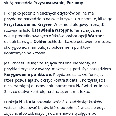
służą narzędzia
Przystosowanie
,
Poziomy
.
Pixlr jako jeden z nielicznych edytorów online ma
przydatne narzędzie o nazwie krzywe. Uruchom je, klikając
Przystosowanie
,
Krzywe
. W oknie dialogowym znajdź
rozwijaną listę
Ustawienia wstępne
. Tam znajdziesz
wiele predefiniowanych efektów. Wybór opcji
Warmer
ociepli barwy, a
Colder
ochłodzi. Każde ustawienie możesz
skorygować, manipulując położeniem punktów
kontrolnych na krzywej.
Jeśli chcesz usunąć ze zdjęcia zbędne elementy, na
przykład pryszcz z twarzy, możesz się posłużyć narzędziem
Korygowanie punktowe
. Przydatne są także funkcje,
które pozwalają zwiększyć kontrast detali. Korzystając z
nich, pamiętaj o ustawieniu parametru
Naświetlenie
na
3–4, co ułatwi kontrolę nad natężeniem efektu.
Funkcja
Historia
pozwala wrócić kilkadziesiąt kroków
wstecz i skasować błędy, które popełniłeś w czasie edycji
zdjęcia, albo zobaczyć, jak zmieniało się zdjęcie po