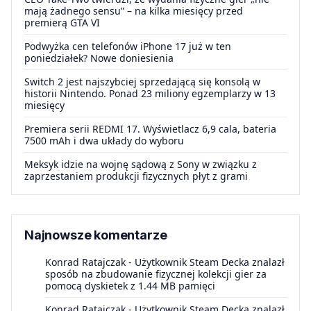
mają żadnego sensu” – na kilka miesięcy przed
premierą GTA VI
Podwyżka cen telefonów iPhone 17 już w ten
poniedziałek? Nowe doniesienia
Switch 2 jest najszybciej sprzedającą się konsolą w
historii Nintendo. Ponad 23 miliony egzemplarzy w 13
miesięcy
Premiera serii REDMI 17. Wyświetlacz 6,9 cala, bateria
7500 mAh i dwa układy do wyboru
Meksyk idzie na wojnę sądową z Sony w związku z
zaprzestaniem produkcji fizycznych płyt z grami
Najnowsze komentarze
Konrad Ratajczak
-
Użytkownik Steam Decka znalazł
sposób na zbudowanie fizycznej kolekcji gier za
pomocą dyskietek z 1.44 MB pamięci
Konrad Ratajczak
-
Użytkownik Steam Decka znalazł