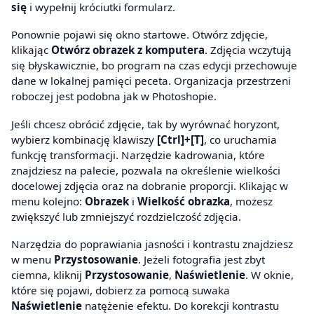
się
i wypełnij króciutki formularz.
Ponownie pojawi się okno startowe. Otwórz zdjęcie,
klikając
Otwórz obrazek z komputera
. Zdjęcia wczytują
się błyskawicznie, bo program na czas edycji przechowuje
dane w lokalnej pamięci peceta. Organizacja przestrzeni
roboczej jest podobna jak w Photoshopie.
Jeśli chcesz obrócić zdjęcie, tak by wyrównać horyzont,
wybierz kombinację klawiszy
[Ctrl]+[T]
, co uruchamia
funkcję transformacji. Narzędzie kadrowania, które
znajdziesz na palecie, pozwala na określenie wielkości
docelowej zdjęcia oraz na dobranie proporcji. Klikając w
menu kolejno:
Obrazek
i
Wielkość obrazka
, możesz
zwiększyć lub zmniejszyć rozdzielczość zdjęcia.
Narzędzia do poprawiania jasności i kontrastu znajdziesz
w menu
Przystosowanie
. Jeżeli fotografia jest zbyt
ciemna, kliknij
Przystosowanie
,
Naświetlenie
. W oknie,
które się pojawi, dobierz za pomocą suwaka
Naświetlenie
natężenie efektu. Do korekcji kontrastu