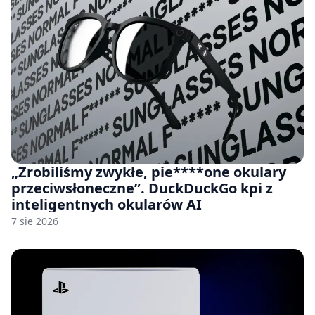
„Zrobiliśmy zwykłe, pie****one okulary
przeciwsłoneczne”. DuckDuckGo kpi z
inteligentnych okularów AI
7 sie 2026