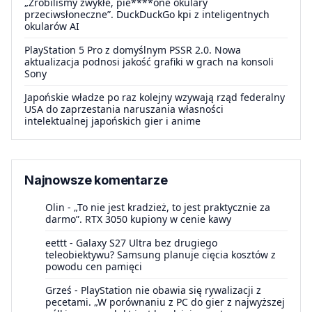
„Zrobiliśmy zwykłe, pie****one okulary
przeciwsłoneczne”. DuckDuckGo kpi z inteligentnych
okularów AI
PlayStation 5 Pro z domyślnym PSSR 2.0. Nowa
aktualizacja podnosi jakość grafiki w grach na konsoli
Sony
Japońskie władze po raz kolejny wzywają rząd federalny
USA do zaprzestania naruszania własności
intelektualnej japońskich gier i anime
Najnowsze komentarze
Olin
-
„To nie jest kradzież, to jest praktycznie za
darmo”. RTX 3050 kupiony w cenie kawy
eettt
-
Galaxy S27 Ultra bez drugiego
teleobiektywu? Samsung planuje cięcia kosztów z
powodu cen pamięci
Grześ
-
PlayStation nie obawia się rywalizacji z
pecetami. „W porównaniu z PC do gier z najwyższej