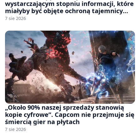
wystarczającym stopniu informacji, które
miałyby być objęte ochroną tajemnicy
handlowej”. OpenAI żąda odrzucenia
7 sie 2026
pozwu
„Około 90% naszej sprzedaży stanowią
kopie cyfrowe”. Capcom nie przejmuje się
śmiercią gier na płytach
7 sie 2026