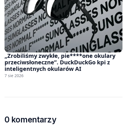
„Zrobiliśmy zwykłe, pie****one okulary
przeciwsłoneczne”. DuckDuckGo kpi z
inteligentnych okularów AI
7 sie 2026
0 komentarzy