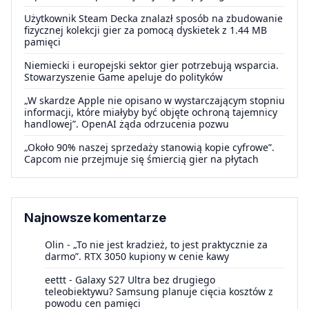
Użytkownik Steam Decka znalazł sposób na zbudowanie
fizycznej kolekcji gier za pomocą dyskietek z 1.44 MB
pamięci
Niemiecki i europejski sektor gier potrzebują wsparcia.
Stowarzyszenie Game apeluje do polityków
„W skardze Apple nie opisano w wystarczającym stopniu
informacji, które miałyby być objęte ochroną tajemnicy
handlowej”. OpenAI żąda odrzucenia pozwu
„Około 90% naszej sprzedaży stanowią kopie cyfrowe”.
Capcom nie przejmuje się śmiercią gier na płytach
Najnowsze komentarze
Olin
-
„To nie jest kradzież, to jest praktycznie za
darmo”. RTX 3050 kupiony w cenie kawy
eettt
-
Galaxy S27 Ultra bez drugiego
teleobiektywu? Samsung planuje cięcia kosztów z
powodu cen pamięci