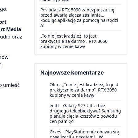
ego.
Posiadacz RTX 5090 zabezpiecza się
przed awarią złącza zasilania…
kodując aplikację za pomocą narzędzi
ort
AI
rt Media
„To nie jest kradzież, to jest
udio oraz
praktycznie za darmo”. RTX 3050
kupiony w cenie kawy
ików
e,
Najnowsze komentarze
ób umieść
Olin
-
„To nie jest kradzież, to jest
praktycznie za darmo”. RTX 3050
kupiony w cenie kawy
eettt
-
Galaxy S27 Ultra bez
drugiego teleobiektywu? Samsung
planuje cięcia kosztów z powodu
cen pamięci
Grześ
-
PlayStation nie obawia się
rywalizacji z pecetami. „W