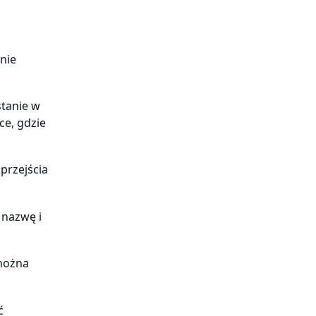
nie
stanie w
ce, gdzie
przejścia
 nazwę i
 można
ć