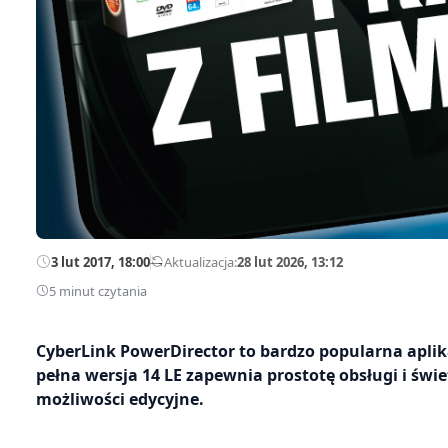
3 lut 2017, 18:00
—
Aktualizacja:
28 lut 2026, 13:12
5 minut czytania
CyberLink PowerDirector to bardzo popularna apli
pełna wersja 14 LE zapewnia prostotę obsługi i św
możliwości edycyjne.