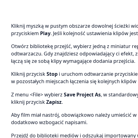
Kliknij myszką w pustym obszarze dowolnej ścieżki wid
przyciskiem
Play
. Jeśli kolejność ustawienia klipów je
Otwórz bibliotekę przejść, wybierz jedną z miniatur r
odtwarzaczu. Gdy znajdziesz odpowiadający ci efekt, zł
łączą się ze sobą klipy wymagające dodania przejścia.
Kliknij przycisk
Stop
i uruchom odtwarzanie przycisk
w pozostałych miejscach łączenia się kolejnych klipów 
Z menu <File> wybierz
Save Project As
, w standardowy
kliknij przycisk
Zapisz
.
Aby film miał nastrój, obowiązkowo należy umieścić
dodatkowo wzbogacić napisami.
Przejdź do biblioteki mediów i odszukaj importowany 