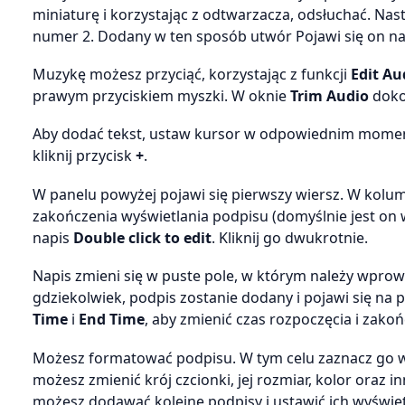
miniaturę i korzystając z odtwarzacza, odsłuchać. Nastę
numer 2. Dodany w ten sposób utwór Pojawi się on na 
Muzykę możesz przyciąć, korzystając z funkcji
Edit Au
prawym przyciskiem myszki. W oknie
Trim Audio
doko
Aby dodać tekst, ustaw kursor w odpowiednim momenc
kliknij przycisk
+
.
W panelu powyżej pojawi się pierwszy wiersz. W kol
zakończenia wyświetlania podpisu (domyślnie jest on
napis
Double click to edit
. Kliknij go dwukrotnie.
Napis zmieni się w puste pole, w którym należy wprow
gdziekolwiek, podpis zostanie dodany i pojawi się na
Time
i
End Time
, aby zmienić czas rozpoczęcia i zako
Możesz formatować podpisu. W tym celu zaznacz go w 
możesz zmienić krój czcionki, jej rozmiar, kolor oraz 
możesz dodawać kolejne podpisy i ustawić ich wyświ