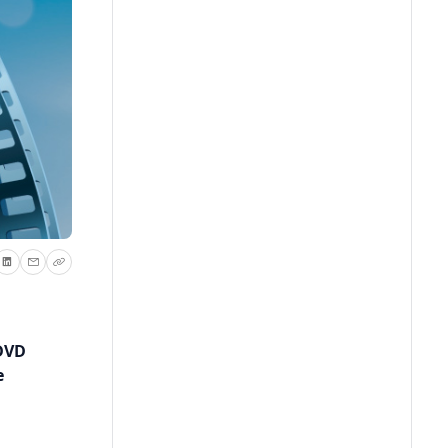
 DVD
e