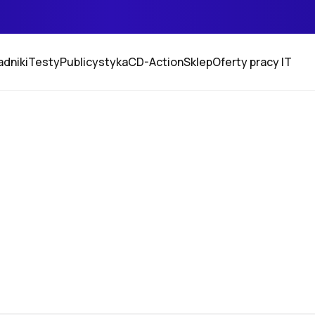
adniki
Testy
Publicystyka
CD-Action
Sklep
Oferty pracy IT