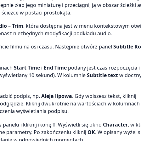
pnie złap jego miniaturę i przeciągnij ją w obszar ścieżki 
ścieżce w postaci prostokąta.
dio
–
Trim
, która dostępna jest w menu kontekstowym ot
nasz niezbędnych modyfikacji podkładu audio.
ie filmu na osi czasu. Następnie otwórz panel
Subtitle R
umnach
Start Time
i
End Time
podany jest czas rozpoczęcia i
 wyświetlany 10 sekund). W kolumnie
Subtitle text
widoczny
adzić podpis, np.
Aleja lipowa
. Gdy wpiszesz tekst, kliknij
 podglądzie. Kliknij dwukrotnie na wartościach w kolumnach
ńczenia wyświetlania podpisu.
panelu i kliknij ikonę
T
. Wyświetli się okno
Character
, w k
inne parametry. Po zakończeniu kliknij
OK
. W opisany wyżej 
etlanie w odpowiednich momentach.