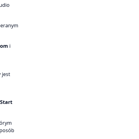
audio
wieranym
oom
i
 jest
Start
tórym
sposób