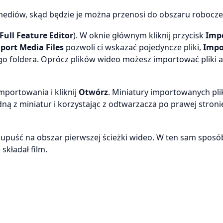
i mediów, skąd będzie je można przenosi do obszaru robocz
Full Feature Editor
). W oknie głównym kliknij przycisk
Imp
port Media Files
pozwoli ci wskazać pojedyncze pliki,
Impo
 foldera. Oprócz plików wideo możesz importować pliki a
portowania i kliknij
Otwórz
. Miniatury importowanych pl
ną z miniatur i korzystając z odtwarzacza po prawej stroni
ą i upuść na obszar pierwszej ścieżki wideo. W ten sam spos
 składał film.