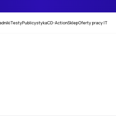
adniki
Testy
Publicystyka
CD-Action
Sklep
Oferty pracy IT