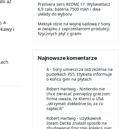
 do aż
Premiera serii REDMI 17. Wyświetlacz
6,9 cala, bateria 7500 mAh i dwa
układy do wyboru
a
, a
Meksyk idzie na wojnę sądową z Sony
ekawy i
w związku z zaprzestaniem produkcji
fizycznych płyt z grami
Najnowsze komentarze
kach
A
-
Sony umieszcza ostrzeżenia na
pudełkach PS5. Etykieta informuje
o końcu gier na płytach
Robert Hartwig
-
Nintendo nie
chce zwracać pieniędzy graczom.
Firma uważa, że klienci u USA
„otrzymali dokładnie to, za co
zapłacili”
Robert Hartwig
-
Użytkownik
Steam Decka znalazł sposób na
zbudowanie fizycznej kolekcji gier