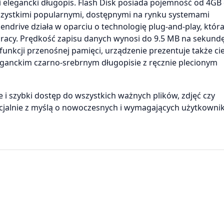
 i elegancki długopis. Flash Disk posiada pojemność od 4GB
wszystkimi popularnymi, dostępnymi na rynku systemami
endrive działa w oparciu o technologię plug-and-play, któr
pracy. Prędkość zapisu danych wynosi do 9.5 MB na sekundę
unkcji przenośnej pamięci, urządzenie prezentuje także ci
leganckim czarno-srebrnym długopisie z ręcznie plecionym
i szybki dostęp do wszystkich ważnych plików, zdjęć czy
cjalnie z myślą o nowoczesnych i wymagających użytkowni