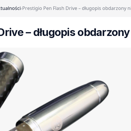
tualności
›
Prestigio Pen Flash Drive – długopis obdarzony 
 Drive – długopis obdarzon