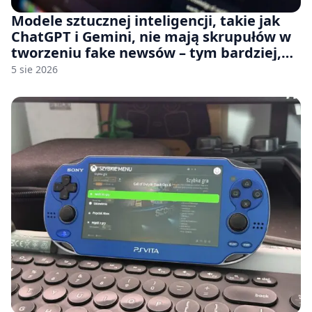
Modele sztucznej inteligencji, takie jak
ChatGPT i Gemini, nie mają skrupułów w
tworzeniu fake newsów – tym bardziej,
jeśli rozmawiasz z nimi po polsku
5 sie 2026