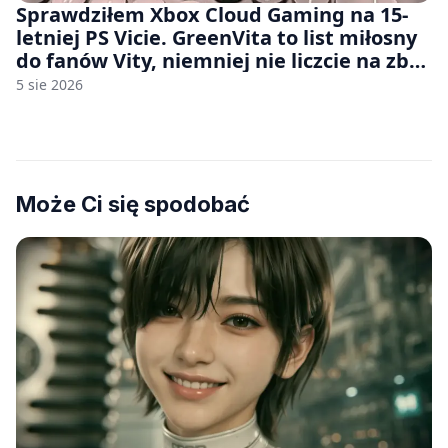
Sprawdziłem Xbox Cloud Gaming na 15-
letniej PS Vicie. GreenVita to list miłosny
do fanów Vity, niemniej nie liczcie na zbyt
wiele [FELIETON]
5 sie 2026
Może Ci się spodobać