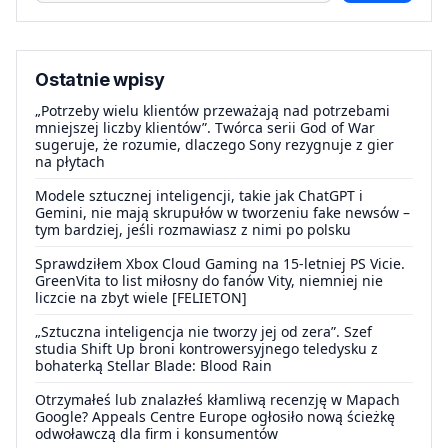
Ostatnie wpisy
„Potrzeby wielu klientów przeważają nad potrzebami
mniejszej liczby klientów”. Twórca serii God of War
sugeruje, że rozumie, dlaczego Sony rezygnuje z gier
na płytach
Modele sztucznej inteligencji, takie jak ChatGPT i
Gemini, nie mają skrupułów w tworzeniu fake newsów –
tym bardziej, jeśli rozmawiasz z nimi po polsku
Sprawdziłem Xbox Cloud Gaming na 15-letniej PS Vicie.
GreenVita to list miłosny do fanów Vity, niemniej nie
liczcie na zbyt wiele [FELIETON]
„Sztuczna inteligencja nie tworzy jej od zera”. Szef
studia Shift Up broni kontrowersyjnego teledysku z
bohaterką Stellar Blade: Blood Rain
Otrzymałeś lub znalazłeś kłamliwą recenzję w Mapach
Google? Appeals Centre Europe ogłosiło nową ścieżkę
odwoławczą dla firm i konsumentów