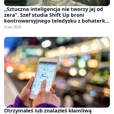
„Sztuczna inteligencja nie tworzy jej od
zera”. Szef studia Shift Up broni
kontrowersyjnego teledysku z bohaterką
Stellar Blade: Blood Rain
5 sie 2026
Otrzymałeś lub znalazłeś kłamliwą