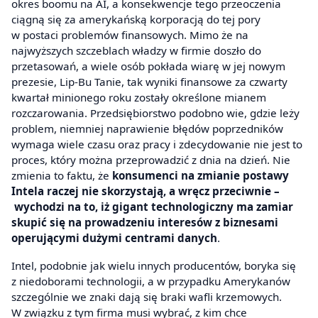
okres boomu na AI, a konsekwencje tego przeoczenia
ciągną się za amerykańską korporacją do tej pory
w postaci problemów finansowych. Mimo że na
najwyższych szczeblach władzy w firmie doszło do
przetasowań, a wiele osób pokłada wiarę w jej nowym
prezesie, Lip-Bu Tanie, tak wyniki finansowe za czwarty
kwartał minionego roku zostały określone mianem
rozczarowania. Przedsiębiorstwo podobno wie, gdzie leży
problem, niemniej naprawienie błędów poprzedników
wymaga wiele czasu oraz pracy i zdecydowanie nie jest to
proces, który można przeprowadzić z dnia na dzień. Nie
zmienia to faktu, że
konsumenci na zmianie postawy
Intela raczej nie skorzystają, a wręcz przeciwnie –
wychodzi na to, iż gigant technologiczny ma zamiar
skupić się na prowadzeniu interesów z biznesami
operującymi dużymi centrami danych
.
Intel, podobnie jak wielu innych producentów, boryka się
z niedoborami technologii, a w przypadku Amerykanów
szczególnie we znaki dają się braki wafli krzemowych.
W związku z tym firma musi wybrać, z kim chce