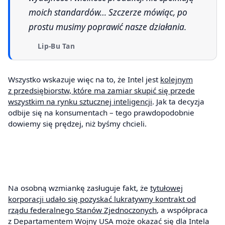
moich standardów… Szczerze mówiąc, po
prostu musimy poprawić nasze działania.
Lip-Bu Tan
Wszystko wskazuje więc na to, że Intel jest
kolejnym
z przedsiębiorstw, które ma zamiar skupić się przede
wszystkim na rynku sztucznej inteligencji
. Jak ta decyzja
odbije się na konsumentach – tego prawdopodobnie
dowiemy się prędzej, niż byśmy chcieli.
Na osobną wzmiankę zasługuje fakt, że
tytułowej
korporacji udało się pozyskać lukratywny kontrakt od
rządu federalnego Stanów Zjednoczonych
, a współpraca
z Departamentem Wojny USA może okazać się dla Intela