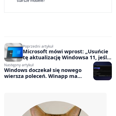
starsze modele?
Poprzedni artykuł
Microsoft mówi wprost: „Usuńcie
tę aktualizację Windowsa 11, jeśli
sprawia wam kłopoty”
Następny artykuł
Windows doczekał się nowego
wiersza poleceń. Winapp ma
ułatwić tworzenie aplikacji