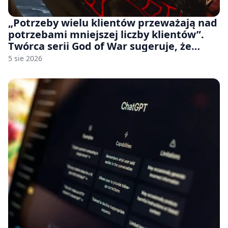
„Potrzeby wielu klientów przeważają nad
potrzebami mniejszej liczby klientów”.
Twórca serii God of War sugeruje, że
rozumie, dlaczego Sony rezygnuje z gier
5 sie 2026
na płytach