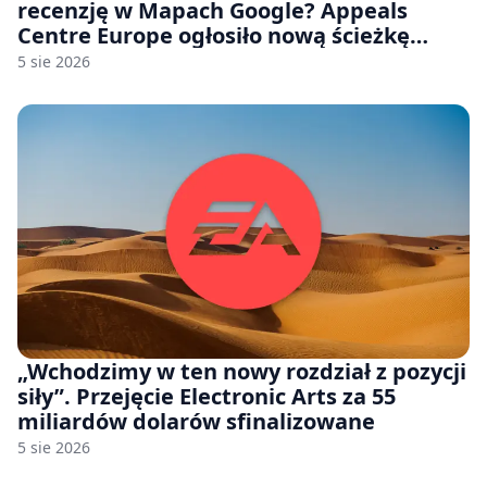
recenzję w Mapach Google? Appeals
Centre Europe ogłosiło nową ścieżkę
odwoławczą dla firm i konsumentów
5 sie 2026
„Wchodzimy w ten nowy rozdział z pozycji
siły”. Przejęcie Electronic Arts za 55
miliardów dolarów sfinalizowane
5 sie 2026