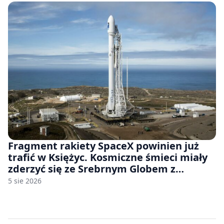
Fragment rakiety SpaceX powinien już
trafić w Księżyc. Kosmiczne śmieci miały
zderzyć się ze Srebrnym Globem z
prędkością 8690 km/h
5 sie 2026