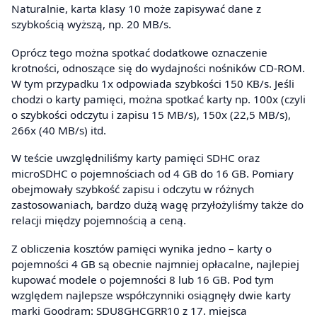
Naturalnie, karta klasy 10 może zapisywać dane z
szybkością wyższą, np. 20 MB/s.
Oprócz tego można spotkać dodatkowe oznaczenie
krotności, odnoszące się do wydajności nośników CD‑ROM.
W tym przypadku 1x odpowiada szybkości 150 KB/s. Jeśli
chodzi o karty pamięci, można spotkać karty np. 100x (czyli
o szybkości odczytu i zapisu 15 MB/s), 150x (22,5 MB/s),
266x (40 MB/s) itd.
W teście uwzględniliśmy karty pamięci SDHC oraz
microSDHC o pojemnościach od 4 GB do 16 GB. Pomiary
obejmowały szybkość zapisu i odczytu w różnych
zastosowaniach, bardzo dużą wagę przyłożyliśmy także do
relacji między pojemnością a ceną.
Z obliczenia kosztów pamięci wynika jedno – karty o
pojemności 4 GB są obecnie najmniej opłacalne, najlepiej
kupować modele o pojemności 8 lub 16 GB. Pod tym
względem najlepsze współczynniki osiągnęły dwie karty
marki Goodram: SDU8GHCGRR10 z 17. miejsca