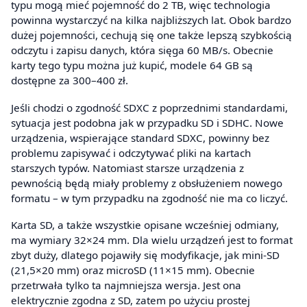
typu mogą mieć pojemność do 2 TB, więc technologia
powinna wystarczyć na kilka najbliższych lat. Obok bardzo
dużej pojemności, cechują się one także lepszą szybkością
odczytu i zapisu danych, która sięga 60 MB/s. Obecnie
karty tego typu można już kupić, modele 64 GB są
dostępne za 300–400 zł.
Jeśli chodzi o zgodność SDXC z poprzednimi standardami,
sytuacja jest podobna jak w przypadku SD i SDHC. Nowe
urządzenia, wspierające standard SDXC, powinny bez
problemu zapisywać i odczytywać pliki na kartach
starszych typów. Natomiast starsze urządzenia z
pewnością będą miały problemy z obsłużeniem nowego
formatu – w tym przypadku na zgodność nie ma co liczyć.
Karta SD, a także wszystkie opisane wcześniej odmiany,
ma wymiary 32×24 mm. Dla wielu urządzeń jest to format
zbyt duży, dlatego pojawiły się modyfikacje, jak mini-SD
(21,5×20 mm) oraz microSD (11×15 mm). Obecnie
przetrwała tylko ta najmniejsza wersja. Jest ona
elektrycznie zgodna z SD, zatem po użyciu prostej