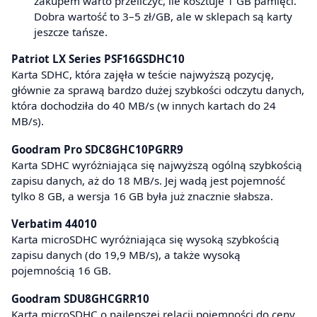
zakupem warto przeliczyć, ile kosztuje 1 GB pamięci.
Dobra wartość to 3–5 zł/GB, ale w sklepach są karty
jeszcze tańsze.
Patriot LX Series PSF16GSDHC10
Karta SDHC, która zajęła w teście najwyższą pozycję,
głównie za sprawą bardzo dużej szybkości odczytu danych,
która dochodziła do 40 MB/s (w innych kartach do 24
MB/s).
Goodram Pro SDC8GHC10PGRR9
Karta SDHC wyróżniająca się najwyższą ogólną szybkością
zapisu danych, aż do 18 MB/s. Jej wadą jest pojemność
tylko 8 GB, a wersja 16 GB była już znacznie słabsza.
Verbatim 44010
Karta microSDHC wyróżniająca się wysoką szybkością
zapisu danych (do 19,9 MB/s), a także wysoką
pojemnością 16 GB.
Goodram SDU8GHCGRR10
Karta microSDHC o najlepszej relacji pojemności do ceny.