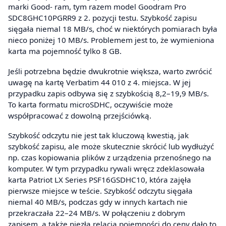
marki Good- ram, tym razem model Goodram Pro
SDC8GHC10PGRR9 z 2. pozycji testu. Szybkość zapisu
sięgała niemal 18 MB/s, choć w niektórych pomiarach była
nieco poniżej 10 MB/s. Problemem jest to, że wymieniona
karta ma pojemność tylko 8 GB.
Jeśli potrzebna będzie dwukrotnie większa, warto zwrócić
uwagę na kartę Verbatim 44 010 z 4. miejsca. W jej
przypadku zapis odbywa się z szybkością 8,2–19,9 MB/s.
To karta formatu microSDHC, oczywiście może
współpracować z dowolną przejściówką.
Szybkość odczytu nie jest tak kluczową kwestią, jak
szybkość zapisu, ale może skutecznie skrócić lub wydłużyć
np. czas kopiowania plików z urządzenia przenośnego na
komputer. W tym przypadku rywali wręcz zdeklasowała
karta Patriot LX Series PSF16GSDHC10, która zajęła
pierwsze miejsce w teście. Szybkość odczytu sięgała
niemal 40 MB/s, podczas gdy w innych kartach nie
przekraczała 22–24 MB/s. W połączeniu z dobrym
zapisem, a także niezłą relacją pojemności do ceny dało to