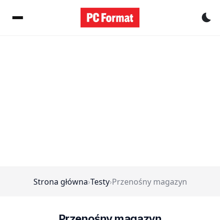
Pr
Strona główna
›
Testy
›
Przenośny magazyn
Przenośny magazyn