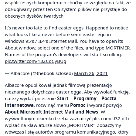
współczesnych komputerach choćby ze względu na fakt, że
obsługiwany przez ten OS system plików nie przystaje do
obecnych dysków twardych.
It’s never too late to find easter eggs. Happened to notice
what looks like a never before seen easter egg in
Windows 95’s / IE4’s Internet Mail. You have to open its
About window, select one of the files, and type MORTIMER.
Names of the program’s developers will start scrolling.
pic.twitter.com/13ZCdCyBUg
— Albacore (@thebookisclosed)
March 26, 2021
Albacore opublikował jednak filmową prezentację
nieznanego dotychczas easter egga. Aby wywołać funkcję,
należy wydać polecenie
Start | Programy | Poczta
internetowa
, rozwinąć menu
Pomoc
i wybrać pozycję
About Microsoft Internet Mail and News
. W
wyświetlonym okienku trzeba zaznaczyć plik comctl32.dll i
wpisać na klawiaturze słowo „MORTIMER”. Zobaczymy
wówczas listę autorów programu komunikacyjnego, który