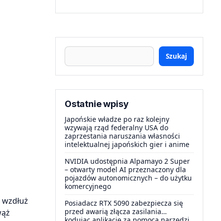
Szukaj
Ostatnie wpisy
Japońskie władze po raz kolejny
wzywają rząd federalny USA do
zaprzestania naruszania własności
intelektualnej japońskich gier i anime
NVIDIA udostępnia Alpamayo 2 Super
– otwarty model AI przeznaczony dla
pojazdów autonomicznych – do użytku
komercyjnego
 wzdłuż
Posiadacz RTX 5090 zabezpiecza się
przed awarią złącza zasilania…
wąż
kodując aplikację za pomocą narzędzi