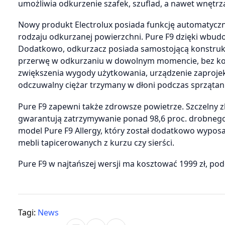
umożliwia odkurzenie szafek, szuflad, a nawet wnętrz
Nowy produkt Electrolux posiada funkcję automatyczne
rodzaju odkurzanej powierzchni. Pure F9 dzięki wb
Dodatkowo, odkurzacz posiada samostojącą konstrukc
przerwę w odkurzaniu w dowolnym momencie, bez kon
zwiększenia wygody użytkowania, urządzenie zaprojek
odczuwalny ciężar trzymany w dłoni podczas sprzątania
Pure F9 zapewni także zdrowsze powietrze. Szczelny z
gwarantują zatrzymywanie ponad 98,6 proc. drobnego p
model Pure F9 Allergy, który został dodatkowo wyposa
mebli tapicerowanych z kurzu czy sierści.
Pure F9 w najtańszej wersji ma kosztować 1999 zł, pod
Tagi:
News