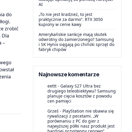
AI
nia do
„To nie jest kradzież, to jest
praktycznie za darmo”. RTX 3050
łogi.
kupiony w cenie kawy
e zrobić
Amerykańskie sankcje mają skutek
 Dla
odwrotny do zamierzonego? Samsung
a –
i SK Hynix sięgają po chiński sprzęt do
fabryk chipów
owego
owstał
Najnowsze komentarze
zenia
eettt
-
Galaxy S27 Ultra bez
drugiego teleobiektywu? Samsung
planuje cięcia kosztów z powodu
cen pamięci
Grześ
-
PlayStation nie obawia się
rywalizacji z pecetami. „W
porównaniu z PC do gier z
najwyższej półki nasz produkt jest
bardziej przystępny cenowo”