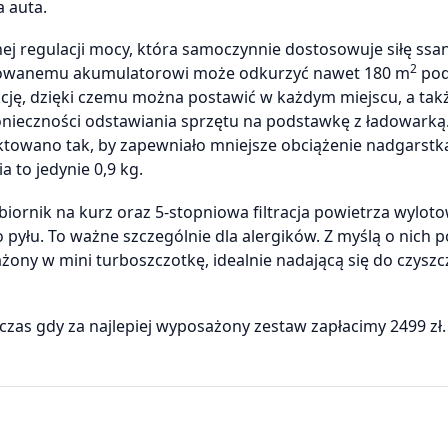
a auta.
j regulacji mocy, która samoczynnie dostosowuje siłę ssa
2
udowanemu akumulatorowi może odkurzyć nawet 180 m
pod
ję, dzięki czemu można postawić w każdym miejscu, a takż
ieczności odstawiania sprzętu na podstawkę z ładowarką.
towano tak, by zapewniało mniejsze obciążenie nadgarstk
 to jedynie 0,9 kg.
biornik na kurz oraz 5-stopniowa filtracja powietrza wylot
yłu. To ważne szczególnie dla alergików. Z myślą o nich p
żony w mini turboszczotkę, idealnie nadającą się do czyszc
czas gdy za najlepiej wyposażony zestaw zapłacimy 2499 zł.