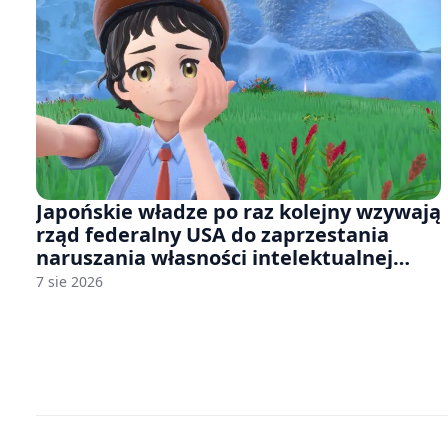
Japońskie władze po raz kolejny wzywają
rząd federalny USA do zaprzestania
naruszania własności intelektualnej
japońskich gier i anime
7 sie 2026