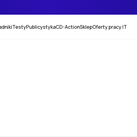
adniki
Testy
Publicystyka
CD-Action
Sklep
Oferty pracy IT