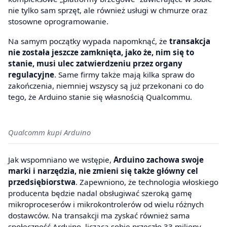
nie tylko sam sprzęt, ale również usługi w chmurze oraz
stosowne oprogramowanie.
Na samym początky wypada napomknąć, że
transakcja
nie została jeszcze zamknięta, jako że, nim się to
stanie, musi ulec zatwierdzeniu przez organy
regulacyjne
. Same firmy także mają kilka spraw do
zakończenia, niemniej wszyscy są już przekonani co do
tego, że Arduino stanie się własnością Qualcommu.
Qualcomm kupi Arduino
Jak wspomniano we wstępie,
Arduino zachowa swoje
marki i narzędzia, nie zmieni się także główny cel
przedsiębiorstwa
. Zapewniono, że technologia włoskiego
producenta będzie nadal obsługiwać szeroką gamę
mikroproceserów i mikrokontrolerów od wielu różnych
dostawców. Na transakcji ma zyskać również sama
społeczność Arduino, liczącą sobie przeszło 33 miliony