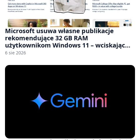
Microsoft usuwa własne publikacje
rekomendujące 32 GB RAM
użytkownikom Windows 11 – wciskając
nam przy tym komputery z 8 GB RAM po
6 sie 2026
zawyżonych cenach