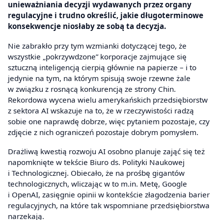
unieważniania decyzji wydawanych przez organy
regulacyjne i trudno określić, jakie długoterminowe
konsekwencje niosłaby ze sobą ta decyzja.
Nie zabrakło przy tym wzmianki dotyczącej tego, że
wszystkie „pokrzywdzone” korporacje zajmujące się
sztuczną inteligencją cierpią głównie na papierze – i to
jedynie na tym, na którym spisują swoje rzewne żale
w związku z rosnącą konkurencją ze strony Chin.
Rekordowa wycena wielu amerykańskich przedsiębiorstw
z sektora AI wskazuje na to, że w rzeczywistości radzą
sobie one naprawdę dobrze, więc pytaniem pozostaje, czy
zdjęcie z nich ograniczeń pozostaje dobrym pomysłem.
Drażliwą kwestią rozwoju AI osobno planuje zająć się też
napomknięte w tekście Biuro ds. Polityki Naukowej
i Technologicznej. Obiecało, że na prośbę gigantów
technologicznych, wliczając w to m.in. Metę, Google
i OpenAI, zasięgnie opinii w kontekście złagodzenia barier
regulacyjnych, na które tak wspomniane przedsiębiorstwa
narzekają.