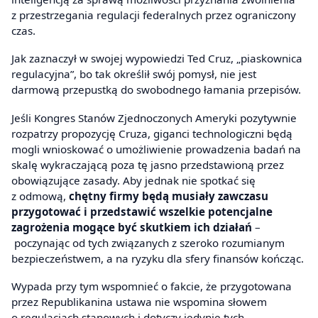
z przestrzegania regulacji federalnych przez ograniczony
czas.
Jak zaznaczył w swojej wypowiedzi Ted Cruz, „piaskownica
regulacyjna”, bo tak określił swój pomysł, nie jest
darmową przepustką do swobodnego łamania przepisów.
Jeśli Kongres Stanów Zjednoczonych Ameryki pozytywnie
rozpatrzy propozycję Cruza, giganci technologiczni będą
mogli wnioskować o umożliwienie prowadzenia badań na
skalę wykraczającą poza tę jasno przedstawioną przez
obowiązujące zasady. Aby jednak nie spotkać się
z odmową,
chętny firmy będą musiały zawczasu
przygotować i przedstawić wszelkie potencjalne
zagrożenia mogące być skutkiem ich działań
–
poczynając od tych związanych z szeroko rozumianym
bezpieczeństwem, a na ryzyku dla sfery finansów kończąc.
Wypada przy tym wspomnieć o fakcie, że przygotowana
przez Republikanina ustawa nie wspomina słowem
o regulacjach stanowych i dotyczy jedynie tych