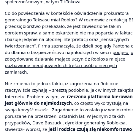
społecznościowym, w tym TikTokowi.
Co do powiedzenia w kontekście oświadczenia prokuratora
generalnego Teksasu miał Roblox? W rozmowie z redakcją
B
przedsiębiorstwo przekazało, że jest zawiedzione takim
obrotem spraw, a samo oskarżenie nie ma poparcia w faktac
i bazuje jedynie na błędnej interpretacji oraz „sensacyjnych
twierdzeniach”. Firma zaznaczyła, że dzieli poglądy Paxtona 
do dbania o bezpieczeństwo najmłodszych w sieci i
podjęło j
zdecydowane działania mające uczynić z Robloxa miejsce
pozbawione nieodpowiednich treści i osób o niecnych
zamiarach
.
Nie zmienia to jednak faktu, iż zagrożenia na Robloxie
rzeczywiście czyhają – zresztą podobnie, jak w innych zakątk
Internetu. Problem w tym, że
rzeczona platforma kierowan
jest głównie do najmłodszych
, co często wykorzystują na
swoją korzyść oszuści. Zagadnienie to zostało już wielokrotni
poruszane na przestrzeni ostatnich lat. W jednym z takich
przypadków, Dave Baszucki, dyrektor generalny Robloksa,
stwierdził wprost, że
jeśli rodzice czują się niekomfortowo