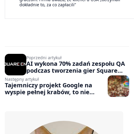
dokładnie to, za co zapłacili”
Poprzedni artykuł
AI wykona 70% zadań zespołu QA
podczas tworzenia gier Square
Enix, a pracownicy w Europie i USA
Następny artykuł
żegnają się z posadami
Tajemniczy projekt Google na
wyspie pełnej krabów, to nie
wojskowe centrum danych AI, ale
coś znacznie zwyklejszego