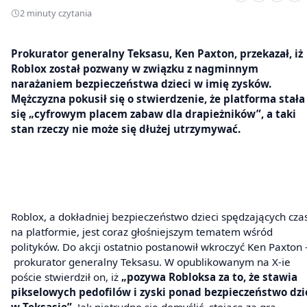
2 minuty czytania
Prokurator generalny Teksasu, Ken Paxton, przekazał, iż
Roblox został pozwany w związku z nagminnym
narażaniem bezpieczeństwa dzieci w imię zysków.
Mężczyzna pokusił się o stwierdzenie, że platforma stała
się „cyfrowym placem zabaw dla drapieżników”, a taki
stan rzeczy nie może się dłużej utrzymywać.
Roblox, a dokładniej bezpieczeństwo dzieci spędzających cza
na platformie, jest coraz głośniejszym tematem wśród
polityków. Do akcji ostatnio postanowił wkroczyć Ken Paxton 
prokurator generalny Teksasu. W opublikowanym na X-ie
poście stwierdził on, iż
„pozywa Robloksa za to, że stawia
pikselowych pedofilów i zyski ponad bezpieczeństwo dzi
w Teksasie”
. Jak nietrudno się domyślić, stojące za grą