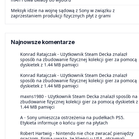
Meksyk idzie na wojnę sądową z Sony w związku z
zaprzestaniem produkcji fizycznych płyt z grami
Najnowsze komentarze
Konrad Ratajczak
-
Użytkownik Steam Decka znalazł
sposób na zbudowanie fizycznej kolekcji gier za pomocą
dyskietek z 1.44 MB pamięci
Konrad Ratajczak
-
Użytkownik Steam Decka znalazł
sposób na zbudowanie fizycznej kolekcji gier za pomocą
dyskietek z 1.44 MB pamięci
maxns1980
-
Użytkownik Steam Decka znalazł sposób na
zbudowanie fizycznej kolekcji gier za pomocą dyskietek z
1.44 MB pamięci
A
-
Sony umieszcza ostrzeżenia na pudełkach PS5.
Etykieta informuje o końcu gier na płytach
Robert Hartwig
-
Nintendo nie chce zwracać pieniędzy
graczom. Firma uważa, że klienci u USA „otrzymali