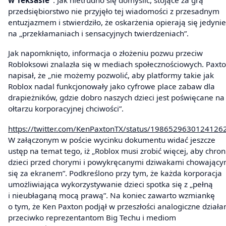
przedsiębiorstwo nie przyjęło tej wiadomości z przesadnym
entuzjazmem i stwierdziło, że oskarżenia opierają się jedynie
na „przekłamaniach i sensacyjnych twierdzeniach”.
Jak napomknięto, informacja o złożeniu pozwu przeciw
Robloksowi znalazła się w mediach społecznościowych. Paxt
napisał, że „nie możemy pozwolić, aby platformy takie jak
Roblox nadal funkcjonowały jako cyfrowe place zabaw dla
drapieżników, gdzie dobro naszych dzieci jest poświęcane na
ołtarzu korporacyjnej chciwości”.
https://twitter.com/KenPaxtonTX/status/1986529630124126
W załączonym w poście wycinku dokumentu widać jeszcze
ustęp na temat tego, iż „Roblox musi zrobić więcej, aby chron
dzieci przed chorymi i powykręcanymi dziwakami chowający
się za ekranem”. Podkreślono przy tym, że każda korporacja
umożliwiająca wykorzystywanie dzieci spotka się z „pełną
i nieubłaganą mocą prawą”. Na koniec zawarto wzmiankę
o tym, że Ken Paxton podjął w przeszłości analogiczne działa
przeciwko reprezentantom Big Techu i mediom