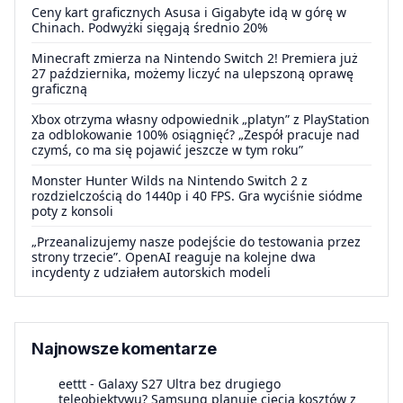
Ceny kart graficznych Asusa i Gigabyte idą w górę w
Chinach. Podwyżki sięgają średnio 20%
Minecraft zmierza na Nintendo Switch 2! Premiera już
27 października, możemy liczyć na ulepszoną oprawę
graficzną
Xbox otrzyma własny odpowiednik „platyn” z PlayStation
za odblokowanie 100% osiągnięć? „Zespół pracuje nad
czymś, co ma się pojawić jeszcze w tym roku”
Monster Hunter Wilds na Nintendo Switch 2 z
rozdzielczością do 1440p i 40 FPS. Gra wyciśnie siódme
poty z konsoli
„Przeanalizujemy nasze podejście do testowania przez
strony trzecie”. OpenAI reaguje na kolejne dwa
incydenty z udziałem autorskich modeli
Najnowsze komentarze
eettt
-
Galaxy S27 Ultra bez drugiego
teleobiektywu? Samsung planuje cięcia kosztów z