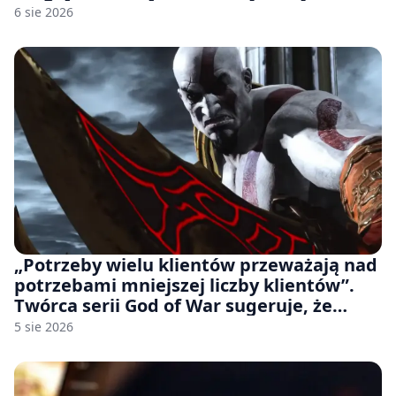
udziałem autorskich modeli
6 sie 2026
„Potrzeby wielu klientów przeważają nad
potrzebami mniejszej liczby klientów”.
Twórca serii God of War sugeruje, że
rozumie, dlaczego Sony rezygnuje z gier
5 sie 2026
na płytach