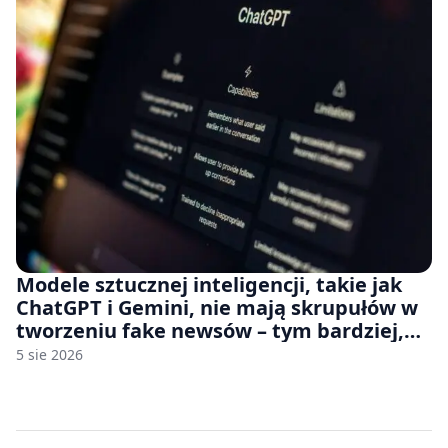
Modele sztucznej inteligencji, takie jak
ChatGPT i Gemini, nie mają skrupułów w
tworzeniu fake newsów – tym bardziej,
jeśli rozmawiasz z nimi po polsku
5 sie 2026