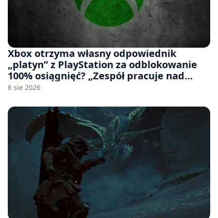
Xbox otrzyma własny odpowiednik
„platyn” z PlayStation za odblokowanie
100% osiągnięć? „Zespół pracuje nad
czymś, co ma się pojawić jeszcze w tym
6 sie 2026
roku”