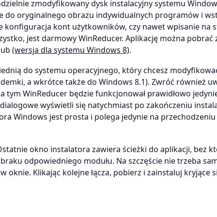
zielnie zmodyfikowany dysk instalacyjny systemu Window
ie do oryginalnego obrazu indywidualnych programów i ws
 konfiguracja kont użytkowników, czy nawet wpisanie na s
szystko, jest darmowy WinReducer. Aplikację można pobrać 
lub
(wersja dla systemu Windows 8)
.
iednią do systemu operacyjnego, który chcesz modyfikowa
ódemki, a wkrótce także do Windows 8.1). Zwróć również u
Poza tym WinReducer będzie funkcjonował prawidłowo jedyni
alogowe wyświetli się natychmiast po zakończeniu instalac
ora Windows jest prosta i polega jedynie na przechodzeniu
atnie okno instalatora zawiera ścieżki do aplikacji, bez k
 braku odpowiedniego modułu. Na szczęście nie trzeba sam
oknie. Klikając kolejne łącza, pobierz i zainstaluj kryjące s