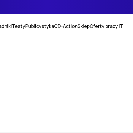
adniki
Testy
Publicystyka
CD-Action
Sklep
Oferty pracy IT