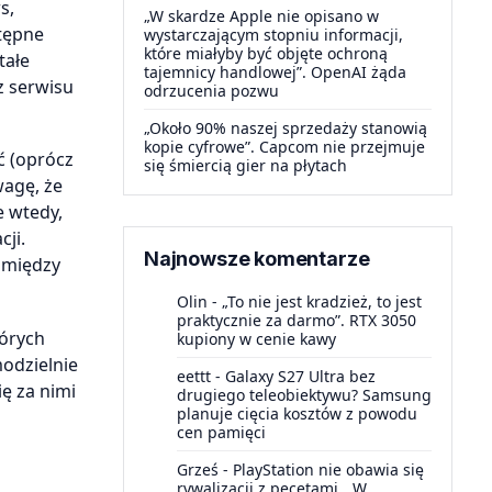
s,
„W skardze Apple nie opisano w
tępne
wystarczającym stopniu informacji,
które miałyby być objęte ochroną
tałe
tajemnicy handlowej”. OpenAI żąda
z serwisu
odrzucenia pozwu
„Około 90% naszej sprzedaży stanowią
kopie cyfrowe”. Capcom nie przejmuje
ć (oprócz
się śmiercią gier na płytach
wagę, że
e wtedy,
ji.
Najnowsze komentarze
 między
Olin
-
„To nie jest kradzież, to jest
praktycznie za darmo”. RTX 3050
tórych
kupiony w cenie kawy
odzielnie
eettt
-
Galaxy S27 Ultra bez
ię za nimi
drugiego teleobiektywu? Samsung
planuje cięcia kosztów z powodu
cen pamięci
Grześ
-
PlayStation nie obawia się
rywalizacji z pecetami. „W