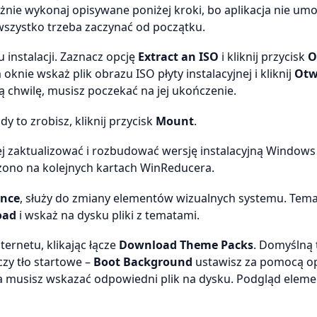
nie wykonaj opisywane poniżej kroki, bo aplikacja nie umo
u wszystko trzeba zaczynać od początku.
instalacji. Zaznacz opcję
Extract an ISO
i kliknij przycisk
O
knie wskaż plik obrazu ISO płyty instalacyjnej i kliknij
Otw
chwilę, musisz poczekać na jej ukończenie.
 to zrobisz, kliknij przycisk
Mount
.
piej zaktualizować i rozbudować wersję instalacyjną Windows
zono na kolejnych kartach WinReducera.
nce
, służy do zmiany elementów wizualnych systemu. Temat
oad
i wskaż na dysku pliki z tematami.
ernetu, klikając łącze
Download Theme Packs
. Domyślną 
 czy tło startowe –
Boot Background
ustawisz za pomocą op
 musisz wskazać odpowiedni plik na dysku. Podgląd elemen