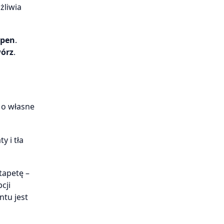
żliwia
pen
.
órz
.
 o własne
y i tła
tapetę –
cji
tu jest