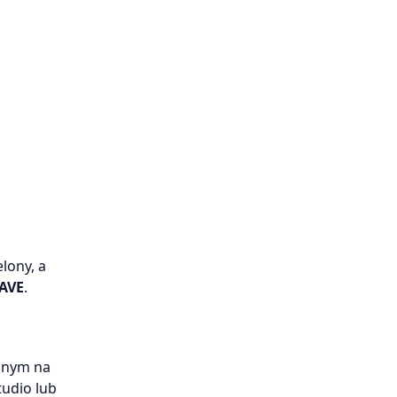
lony, a
AVE
.
sanym na
tudio lub