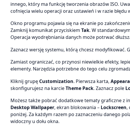
innego, który ma funkcję tworzenia obrazów ISO. Uważ
cofnięcia wielu operacji oraz ustawień i w razie błęd
Okno programu pojawia się na ekranie po zakończeniu 
Zamknij komunikat przyciskiem
Tak
. W standardowym o
Operacja wyodrębniania danych może potrwać dłuższą 
Zaznacz wersję systemu, którą chcesz modyfikować. Gdy
Zamiast ograniczać, co przynosi niewielkie efekty, le
elementy. Narzędzia potrzebne do tego celu zgromad
Kliknij grupę
Customization
. Pierwsza karta,
Appeara
skonfigurujesz na karcie
Theme Pack
. Zaznacz pole
L
Możesz także pobrać dodatkowe tematy graficzne z int
Desktop Wallpaper
, ekran blokowania –
Lockscreen
,
poniżej. Za każdym razem po zaznaczeniu danego pola
widoczny u dołu okna.