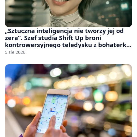
„Sztuczna inteligencja nie tworzy jej od
zera”. Szef studia Shift Up broni
kontrowersyjnego teledysku z bohaterką
Stellar Blade: Blood Rain
5 sie 2026