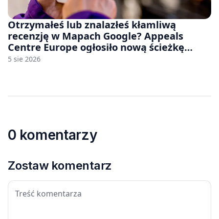
Otrzymałeś lub znalazłeś kłamliwą
recenzję w Mapach Google? Appeals
Centre Europe ogłosiło nową ścieżkę
odwoławczą dla firm i konsumentów
5 sie 2026
0 komentarzy
Zostaw komentarz