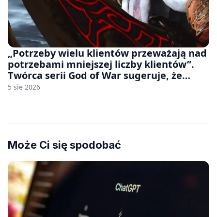
„Potrzeby wielu klientów przeważają nad
potrzebami mniejszej liczby klientów”.
Twórca serii God of War sugeruje, że
rozumie, dlaczego Sony rezygnuje z gier
5 sie 2026
na płytach
Może Ci się spodobać