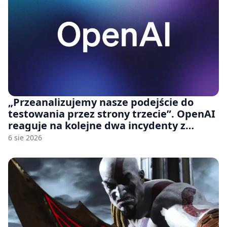
„Przeanalizujemy nasze podejście do
testowania przez strony trzecie”. OpenAI
reaguje na kolejne dwa incydenty z
udziałem autorskich modeli
6 sie 2026