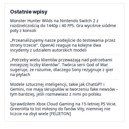
Ostatnie wpisy
Monster Hunter Wilds na Nintendo Switch 2 z
rozdzielczością do 1440p i 40 FPS. Gra wyciśnie siódme
poty z konsoli
„Przeanalizujemy nasze podejście do testowania przez
strony trzecie”. OpenAI reaguje na kolejne dwa
incydenty z udziałem autorskich modeli
„Potrzeby wielu klientów przeważają nad potrzebami
mniejszej liczby klientów”. Twórca serii God of War
sugeruje, że rozumie, dlaczego Sony rezygnuje z gier
na płytach
Modele sztucznej inteligencji, takie jak ChatGPT i
Gemini, nie mają skrupułów w tworzeniu fake newsów –
tym bardziej, jeśli rozmawiasz z nimi po polsku
Sprawdziłem Xbox Cloud Gaming na 15-letniej PS Vicie.
GreenVita to list miłosny do fanów Vity, niemniej nie
liczcie na zbyt wiele [FELIETON]