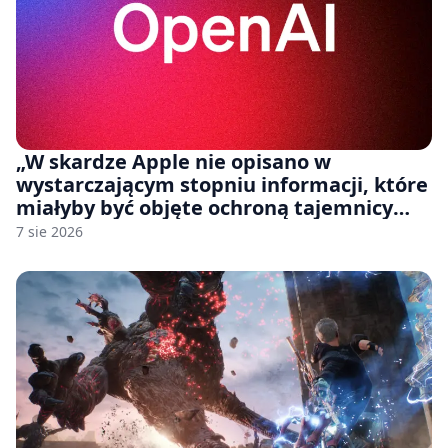
„W skardze Apple nie opisano w
wystarczającym stopniu informacji, które
miałyby być objęte ochroną tajemnicy
handlowej”. OpenAI żąda odrzucenia
7 sie 2026
pozwu