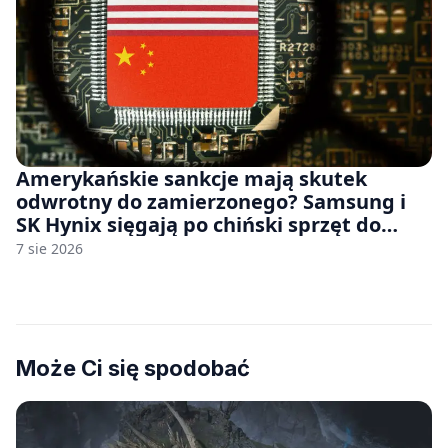
Amerykańskie sankcje mają skutek
odwrotny do zamierzonego? Samsung i
SK Hynix sięgają po chiński sprzęt do
fabryk chipów
7 sie 2026
Może Ci się spodobać