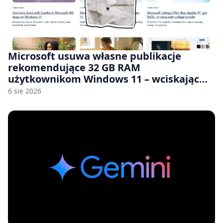
Microsoft usuwa własne publikacje
rekomendujące 32 GB RAM
użytkownikom Windows 11 – wciskając
nam przy tym komputery z 8 GB RAM po
6 sie 2026
zawyżonych cenach