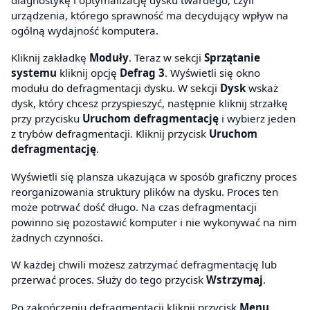
urządzenia, którego sprawność ma decydujący wpływ na
ogólną wydajność komputera.
Kliknij zakładkę
Moduły
. Teraz w sekcji
Sprzątanie
systemu
kliknij opcję
Defrag 3
. Wyświetli się okno
modułu do defragmentacji dysku. W sekcji
Dysk
wskaż
dysk, który chcesz przyspieszyć, następnie kliknij strzałkę
przy przycisku
Uruchom defragmentację
i wybierz jeden
z trybów defragmentacji. Kliknij przycisk
Uruchom
defragmentację
.
Wyświetli się plansza ukazująca w sposób graficzny proces
reorganizowania struktury plików na dysku. Proces ten
może potrwać dość długo. Na czas defragmentacji
powinno się pozostawić komputer i nie wykonywać na nim
żadnych czynności.
W każdej chwili możesz zatrzymać defragmentację lub
przerwać proces. Służy do tego przycisk
Wstrzymaj
.
Po zakończeniu defragmentacji kliknij przycisk
Menu