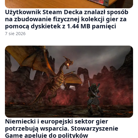
Użytkownik Steam Decka znalazł sposób
na zbudowanie fizycznej kolekcji gier za
pomocą dyskietek z 1.44 MB pamięci
7 sie 2026
Niemiecki i europejski sektor gier
potrzebują wsparcia. Stowarzyszenie
Game apeluje do polityków