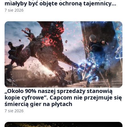
miałyby być objęte ochroną tajemnicy
handlowej”. OpenAI żąda odrzucenia
7 sie 2026
pozwu
„Około 90% naszej sprzedaży stanowią
kopie cyfrowe”. Capcom nie przejmuje się
śmiercią gier na płytach
7 sie 2026