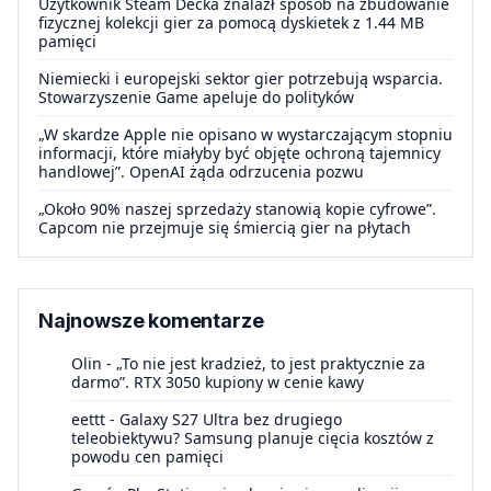
Użytkownik Steam Decka znalazł sposób na zbudowanie
fizycznej kolekcji gier za pomocą dyskietek z 1.44 MB
pamięci
Niemiecki i europejski sektor gier potrzebują wsparcia.
Stowarzyszenie Game apeluje do polityków
„W skardze Apple nie opisano w wystarczającym stopniu
informacji, które miałyby być objęte ochroną tajemnicy
handlowej”. OpenAI żąda odrzucenia pozwu
„Około 90% naszej sprzedaży stanowią kopie cyfrowe”.
Capcom nie przejmuje się śmiercią gier na płytach
Najnowsze komentarze
Olin
-
„To nie jest kradzież, to jest praktycznie za
darmo”. RTX 3050 kupiony w cenie kawy
eettt
-
Galaxy S27 Ultra bez drugiego
teleobiektywu? Samsung planuje cięcia kosztów z
powodu cen pamięci