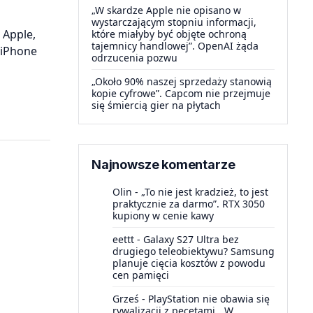
„W skardze Apple nie opisano w
wystarczającym stopniu informacji,
 Apple,
które miałyby być objęte ochroną
tajemnicy handlowej”. OpenAI żąda
 iPhone
odrzucenia pozwu
„Około 90% naszej sprzedaży stanowią
kopie cyfrowe”. Capcom nie przejmuje
się śmiercią gier na płytach
Najnowsze komentarze
Olin
-
„To nie jest kradzież, to jest
praktycznie za darmo”. RTX 3050
kupiony w cenie kawy
eettt
-
Galaxy S27 Ultra bez
drugiego teleobiektywu? Samsung
planuje cięcia kosztów z powodu
cen pamięci
Grześ
-
PlayStation nie obawia się
rywalizacji z pecetami. „W