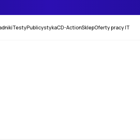
adniki
Testy
Publicystyka
CD-Action
Sklep
Oferty pracy IT