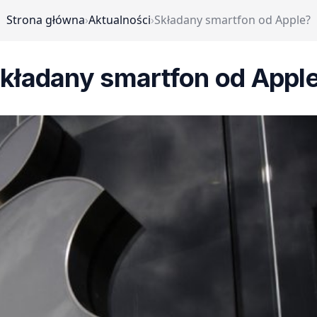
Strona główna
›
Aktualności
›
Składany smartfon od Apple?
kładany smartfon od Appl