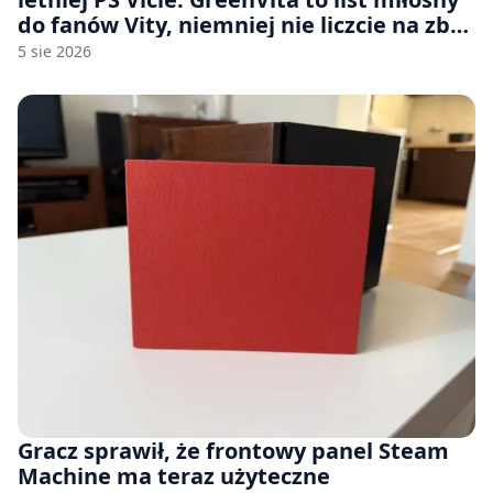
do fanów Vity, niemniej nie liczcie na zbyt
wiele [FELIETON]
5 sie 2026
Gracz sprawił, że frontowy panel Steam
Machine ma teraz użyteczne