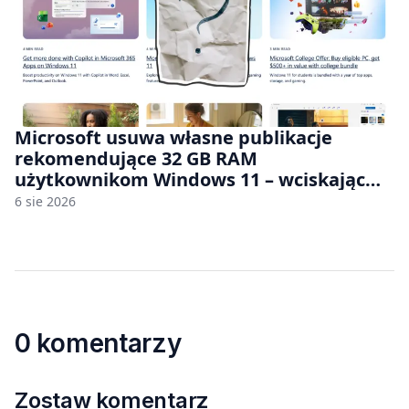
Microsoft usuwa własne publikacje
rekomendujące 32 GB RAM
użytkownikom Windows 11 – wciskając
nam przy tym komputery z 8 GB RAM po
6 sie 2026
zawyżonych cenach
0 komentarzy
Zostaw komentarz