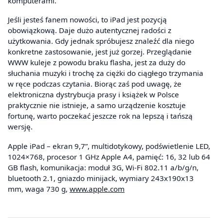
komputerami.
Jeśli jesteś fanem nowości, to iPad jest pozycją
obowiązkową. Daje dużo autentycznej radości z
użytkowania. Gdy jednak spróbujesz znaleźć dla niego
konkretne zastosowanie, jest już gorzej. Przeglądanie
WWW kuleje z powodu braku flasha, jest za duży do
słuchania muzyki i trochę za ciężki do ciągłego trzymania
w ręce podczas czytania. Biorąc zaś pod uwagę, że
elektroniczna dystrybucja prasy i książek w Polsce
praktycznie nie istnieje, a samo urządzenie kosztuje
fortunę, warto poczekać jeszcze rok na lepszą i tańszą
wersję.
Apple iPad – ekran 9,7”, multidotykowy, podświetlenie LED,
1024×768, procesor 1 GHz Apple A4, pamięć: 16, 32 lub 64
GB flash, komunikacja: moduł 3G, Wi-Fi 802.11 a/b/g/n,
bluetooth 2.1, gniazdo minijack, wymiary 243x190x13
mm, waga 730 g,
www.apple.com