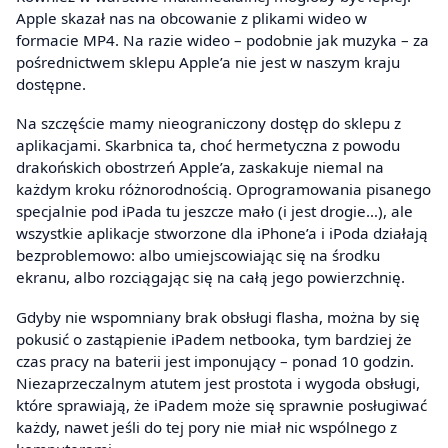
Apple skazał nas na obcowanie z plikami wideo w
formacie MP4. Na razie wideo – podobnie jak muzyka – za
pośrednictwem sklepu Apple’a nie jest w naszym kraju
dostępne.
Na szczęście mamy nieograniczony dostęp do sklepu z
aplikacjami. Skarbnica ta, choć hermetyczna z powodu
drakońskich obostrzeń Apple’a, zaskakuje niemal na
każdym kroku różnorodnością. Oprogramowania pisanego
specjalnie pod iPada tu jeszcze mało (i jest drogie…), ale
wszystkie aplikacje stworzone dla iPhone’a i iPoda działają
bezproblemowo: albo umiejscowiając się na środku
ekranu, albo rozciągając się na całą jego powierzchnię.
Gdyby nie wspomniany brak obsługi flasha, można by się
pokusić o zastąpienie iPadem netbooka, tym bardziej że
czas pracy na baterii jest imponujący – ponad 10 godzin.
Niezaprzeczalnym atutem jest prostota i wygoda obsługi,
które sprawiają, że iPadem może się sprawnie posługiwać
każdy, nawet jeśli do tej pory nie miał nic wspólnego z