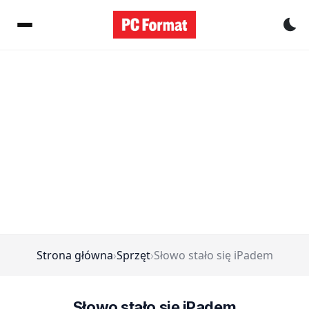
Pr
Strona główna
›
Sprzęt
›
Słowo stało się iPadem
Słowo stało się iPadem