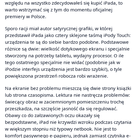
względu na wszystko zdecydowałeś się kupić iPada, to
warto wstrzymać się z tym do momentu oficjalnej
premiery w Polsce.
Sporo racji miał autor satyrycznej grafiki, w której
przedstawił iPada jako cztery sklejone taśmą iPody Touch:
urządzenia te są do siebie bardzo podobne. Podstawowe
różnice są dwie: wielkość dotykowego ekranu i specjalnie
stworzony na potrzeby tabletu, wydajny procesor. O ile
tego ostatniego specjalnie nie widać (podobnie jak w
iPodzie interfejs urządzenia jest bardzo szybki!), o tyle
powiększona przestrzeń robocza robi wrażenie.
Na ekranie bez problemu mieszczą się dwie strony książki
lub strona czasopisma. Lektura nie nastręcza problemów:
świecący obraz w zaciemnionym pomieszczeniu trochę
przeszkadza, na szczęście jasność da się regulować.
Obawy co do załzawionych oczu okazały się
bezpodstawne, iPad nie krzywdzi wzroku podczas czytania
w większym stopniu niż typowy netbook. Nie jest to
komfort pasywnego e-papieru, jednak zamiast czytnika e-