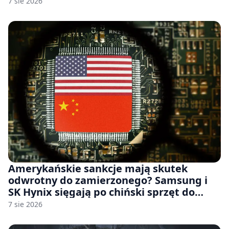
7 sie 2026
Amerykańskie sankcje mają skutek
odwrotny do zamierzonego? Samsung i
SK Hynix sięgają po chiński sprzęt do
fabryk chipów
7 sie 2026