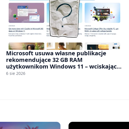
Microsoft usuwa własne publikacje
rekomendujące 32 GB RAM
użytkownikom Windows 11 – wciskając
nam przy tym komputery z 8 GB RAM po
6 sie 2026
zawyżonych cenach