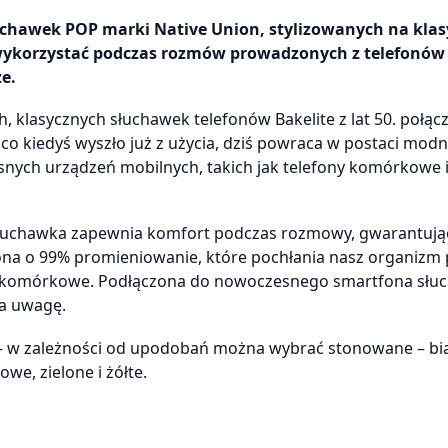
łuchawek POP marki Native Union, stylizowanych na kla
wykorzystać podczas rozmów prowadzonych z telefonów
e.
 klasycznych słuchawek telefonów Bakelite z lat 50. połąc
o kiedyś wyszło już z użycia, dziś powraca w postaci mod
ch urządzeń mobilnych, takich jak telefony komórkowe 
słuchawka zapewnia komfort podczas rozmowy, gwarantują
na o 99% promieniowanie, które pochłania nasz organizm
 komórkowe. Podłączona do nowoczesnego smartfona słu
ga uwagę.
 – w zależności od upodobań można wybrać stonowane – biał
we, zielone i żółte.