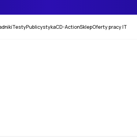
adniki
Testy
Publicystyka
CD-Action
Sklep
Oferty pracy IT