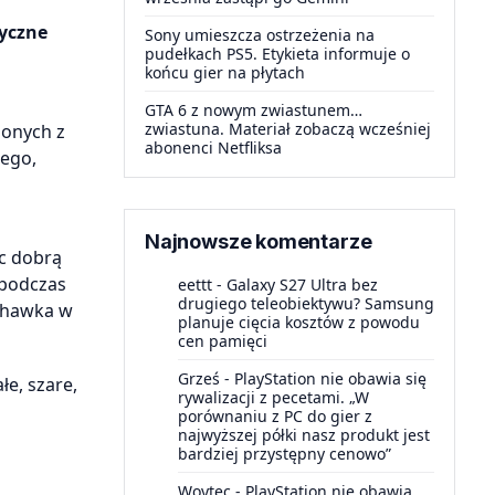
syczne
Sony umieszcza ostrzeżenia na
pudełkach PS5. Etykieta informuje o
końcu gier na płytach
GTA 6 z nowym zwiastunem…
zwiastuna. Materiał zobaczą wcześniej
zonych z
abonenci Netfliksa
nego,
i
Najnowsze komentarze
c dobrą
 podczas
eettt
-
Galaxy S27 Ultra bez
drugiego teleobiektywu? Samsung
chawka w
planuje cięcia kosztów z powodu
cen pamięci
Grześ
-
PlayStation nie obawia się
e, szare,
rywalizacji z pecetami. „W
porównaniu z PC do gier z
najwyższej półki nasz produkt jest
bardziej przystępny cenowo”
Woytec
-
PlayStation nie obawia