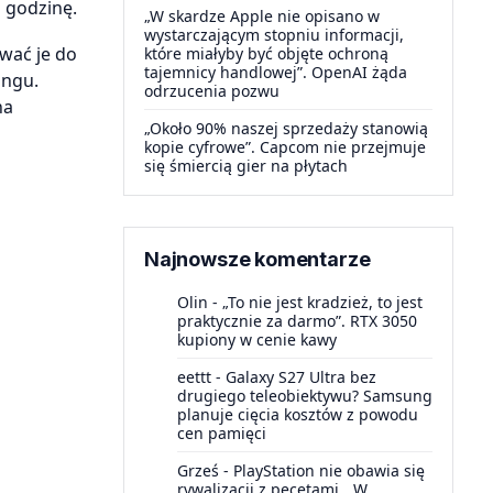
 godzinę.
„W skardze Apple nie opisano w
wystarczającym stopniu informacji,
wać je do
które miałyby być objęte ochroną
tajemnicy handlowej”. OpenAI żąda
ingu.
odrzucenia pozwu
na
„Około 90% naszej sprzedaży stanowią
kopie cyfrowe”. Capcom nie przejmuje
się śmiercią gier na płytach
Najnowsze komentarze
Olin
-
„To nie jest kradzież, to jest
praktycznie za darmo”. RTX 3050
kupiony w cenie kawy
eettt
-
Galaxy S27 Ultra bez
drugiego teleobiektywu? Samsung
planuje cięcia kosztów z powodu
cen pamięci
Grześ
-
PlayStation nie obawia się
rywalizacji z pecetami. „W