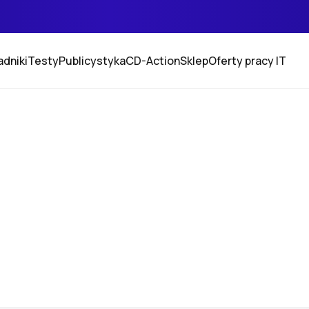
adniki
Testy
Publicystyka
CD-Action
Sklep
Oferty pracy IT