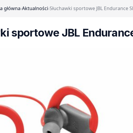
na główna
›
Aktualności
›
Słuchawki sportowe JBL Endurance 
ki sportowe JBL Enduranc