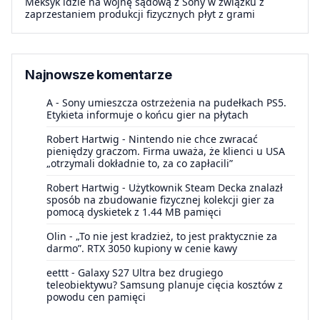
Meksyk idzie na wojnę sądową z Sony w związku z
zaprzestaniem produkcji fizycznych płyt z grami
Najnowsze komentarze
A
-
Sony umieszcza ostrzeżenia na pudełkach PS5.
Etykieta informuje o końcu gier na płytach
Robert Hartwig
-
Nintendo nie chce zwracać
pieniędzy graczom. Firma uważa, że klienci u USA
„otrzymali dokładnie to, za co zapłacili”
Robert Hartwig
-
Użytkownik Steam Decka znalazł
sposób na zbudowanie fizycznej kolekcji gier za
pomocą dyskietek z 1.44 MB pamięci
Olin
-
„To nie jest kradzież, to jest praktycznie za
darmo”. RTX 3050 kupiony w cenie kawy
eettt
-
Galaxy S27 Ultra bez drugiego
teleobiektywu? Samsung planuje cięcia kosztów z
powodu cen pamięci