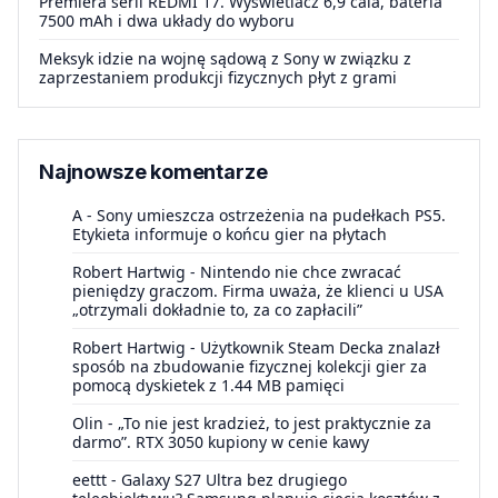
Premiera serii REDMI 17. Wyświetlacz 6,9 cala, bateria
7500 mAh i dwa układy do wyboru
Meksyk idzie na wojnę sądową z Sony w związku z
zaprzestaniem produkcji fizycznych płyt z grami
Najnowsze komentarze
A
-
Sony umieszcza ostrzeżenia na pudełkach PS5.
Etykieta informuje o końcu gier na płytach
Robert Hartwig
-
Nintendo nie chce zwracać
pieniędzy graczom. Firma uważa, że klienci u USA
„otrzymali dokładnie to, za co zapłacili”
Robert Hartwig
-
Użytkownik Steam Decka znalazł
sposób na zbudowanie fizycznej kolekcji gier za
pomocą dyskietek z 1.44 MB pamięci
Olin
-
„To nie jest kradzież, to jest praktycznie za
darmo”. RTX 3050 kupiony w cenie kawy
eettt
-
Galaxy S27 Ultra bez drugiego