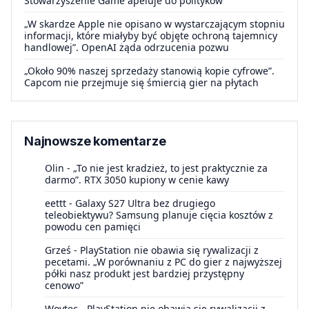
Stowarzyszenie Game apeluje do polityków
„W skardze Apple nie opisano w wystarczającym stopniu
informacji, które miałyby być objęte ochroną tajemnicy
handlowej”. OpenAI żąda odrzucenia pozwu
„Około 90% naszej sprzedaży stanowią kopie cyfrowe”.
Capcom nie przejmuje się śmiercią gier na płytach
Najnowsze komentarze
Olin
-
„To nie jest kradzież, to jest praktycznie za
darmo”. RTX 3050 kupiony w cenie kawy
eettt
-
Galaxy S27 Ultra bez drugiego
teleobiektywu? Samsung planuje cięcia kosztów z
powodu cen pamięci
Grześ
-
PlayStation nie obawia się rywalizacji z
pecetami. „W porównaniu z PC do gier z najwyższej
półki nasz produkt jest bardziej przystępny
cenowo”
Woytec
-
PlayStation nie obawia się rywalizacji z