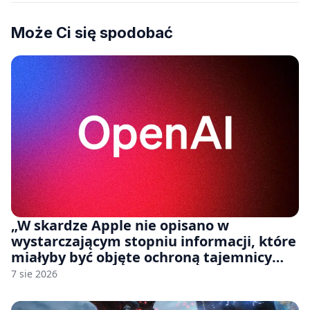
Może Ci się spodobać
„W skardze Apple nie opisano w
wystarczającym stopniu informacji, które
miałyby być objęte ochroną tajemnicy
handlowej”. OpenAI żąda odrzucenia
7 sie 2026
pozwu