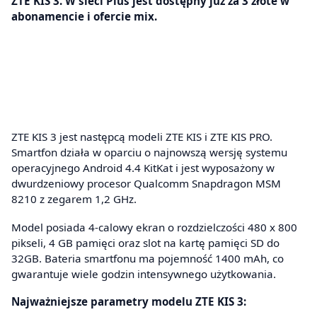
ZTE KIS 3. W sieci Plus jest dostępny już za 3 złote w
abonamencie i ofercie mix.
ZTE KIS 3 jest następcą modeli ZTE KIS i ZTE KIS PRO.
Smartfon działa w oparciu o najnowszą wersję systemu
operacyjnego Android 4.4 KitKat i jest wyposażony w
dwurdzeniowy procesor Qualcomm Snapdragon MSM
8210 z zegarem 1,2 GHz.
Model posiada 4-calowy ekran o rozdzielczości 480 x 800
pikseli, 4 GB pamięci oraz slot na kartę pamięci SD do
32GB. Bateria smartfonu ma pojemność 1400 mAh, co
gwarantuje wiele godzin intensywnego użytkowania.
Najważniejsze parametry modelu ZTE KIS 3: