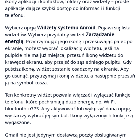
ikony aplikacji i kontaktów, foldery oraz widżety – proste
aplikacje dające szybki dostęp do informacji i funkcji
telefonu.
Wybierz opcję
Widżety systemu Anroid
. Pojawi się lista
widżetów. Wybierz przydatny widżet
Zarządzanie
energią
. Przytrzymując jego ikonę i przesuwając palec po
ekranie, możesz wybrać lokalizację widżetu. Jeśli na
pulpicie nie ma już miejsca, przesuń ikonę widżetu do
krawędzi ekranu, aby przejść do sąsiedniego pulpitu. Gdy
puścisz ikonę, widżet zostanie osadzony na ekranie. Aby
go usunąć, przytrzymaj ikonę widżetu, a następnie przesuń
ją na symbol kosza.
Ten konkretny widżet pozwala włączać i wyłączać funkcje
telefonu, które pochłaniają dużo energii, np. Wi-Fi,
bluetooth i GPS. Aby aktywować lub wyłączyć daną opcję,
wystarczy wybrać jej symbol. Ikony wyłączonych funkcji są
wygaszone.
Gmail nie jest jedynym dostawcą poczty obsługiwanym