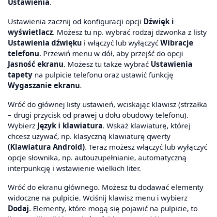
Ustawienia
.
Ustawienia zacznij od konfiguracji opcji
Dźwięk i
wyświetlacz
. Możesz tu np. wybrać rodzaj dzwonka z listy
Ustawienia dźwięku
i włączyć lub wyłączyć
Wibracje
telefonu
. Przewiń menu w dół, aby przejść do opcji
Jasność ekranu
. Możesz tu także wybrać
Ustawienia
tapety
na pulpicie telefonu oraz ustawić funkcję
Wygaszanie ekranu
.
Wróć do głównej listy ustawień, wciskając klawisz (strzałka
– drugi przycisk od prawej u dołu obudowy telefonu).
Wybierz
Język i klawiatura
. Wskaż klawiaturę, której
chcesz używać, np. klasyczną klawiaturę qwerty
(Klawiatura Android)
. Teraz możesz włączyć lub wyłączyć
opcje słownika, np. autouzupełnianie, automatyczną
interpunkcję i wstawienie wielkich liter.
Wróć do ekranu głównego. Możesz tu dodawać elementy
widoczne na pulpicie. Wciśnij klawisz menu i wybierz
Dodaj
. Elementy, które mogą się pojawić na pulpicie, to