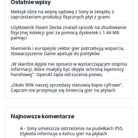
Ostatnie wpisy
Meksyk idzie na wojnę sądową z Sony w związku z
zaprzestaniem produkcji fizycznych płyt z grami
Użytkownik Steam Decka znalazł sposób na zbudowanie
fizycznej kolekcji gier za pomocą dyskietek z 1.44 MB
pamięci
Niemiecki i europejski sektor gier potrzebują wsparcia.
Stowarzyszenie Game apeluje do polityków
„W skardze Apple nie opisano w wystarczającym stopniu
informacji, które miałyby być objęte ochroną tajemnicy
handlowej”. OpenAI żąda odrzucenia pozwu
„Około 90% naszej sprzedaży stanowią kopie cyfrowe”.
Capcom nie przejmuje się śmiercią gier na płytach
Najnowsze komentarze
A
-
Sony umieszcza ostrzeżenia na pudełkach PS5.
Etykieta informuje o końcu gier na płytach