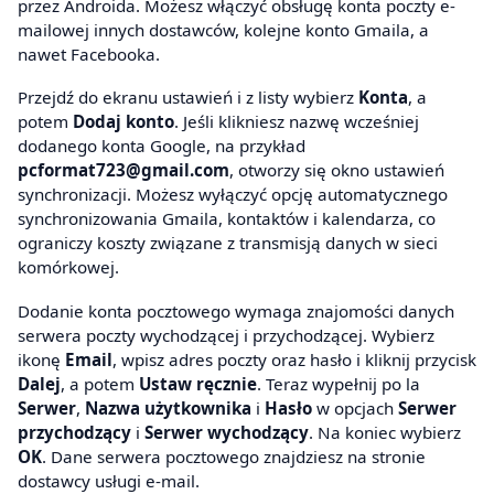
przez Androida. Możesz włączyć obsługę konta poczty e-
mailowej innych dostawców, kolejne konto Gmaila, a
nawet Facebooka.
Przejdź do ekranu ustawień i z listy wybierz
Konta
, a
potem
Dodaj konto
. Jeśli klikniesz nazwę wcześniej
dodanego konta Google, na przykład
pcformat723@gmail.com
, otworzy się okno ustawień
synchronizacji. Możesz wyłączyć opcję automatycznego
synchronizowania Gmaila, kontaktów i kalendarza, co
ograniczy koszty związane z transmisją danych w sieci
komórkowej.
Dodanie konta pocztowego wymaga znajomości danych
serwera poczty wychodzącej i przychodzącej. Wybierz
ikonę
Email
, wpisz adres poczty oraz hasło i kliknij przycisk
Dalej
, a potem
Ustaw ręcznie
. Teraz wypełnij po la
Serwer
,
Nazwa użytkownika
i
Hasło
w opcjach
Serwer
przychodzący
i
Serwer wychodzący
. Na koniec wybierz
OK
. Dane serwera pocztowego znajdziesz na stronie
dostawcy usługi e-mail.