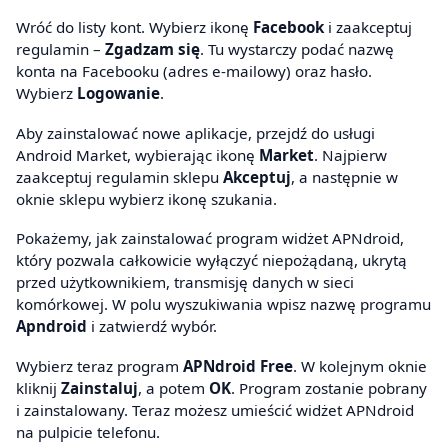
Wróć do listy kont. Wybierz ikonę
Facebook
i zaakceptuj
regulamin –
Zgadzam się
. Tu wystarczy podać nazwę
konta na Facebooku (adres e-mailowy) oraz hasło.
Wybierz
Logowanie
.
Aby zainstalować nowe aplikacje, przejdź do usługi
Android Market, wybierając ikonę
Market
. Najpierw
zaakceptuj regulamin sklepu
Akceptuj
, a następnie w
oknie sklepu wybierz ikonę szukania.
Pokażemy, jak zainstalować program widżet APNdroid,
który pozwala całkowicie wyłączyć niepożądaną, ukrytą
przed użytkownikiem, transmisję danych w sieci
komórkowej. W polu wyszukiwania wpisz nazwę programu
Apndroid
i zatwierdź wybór.
Wybierz teraz program
APNdroid Free
. W kolejnym oknie
kliknij
Zainstaluj
, a potem
OK
. Program zostanie pobrany
i zainstalowany. Teraz możesz umieścić widżet APNdroid
na pulpicie telefonu.