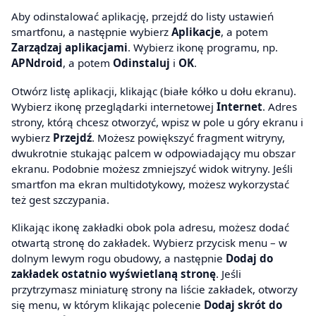
Aby odinstalować aplikację, przejdź do listy ustawień
smartfonu, a następnie wybierz
Aplikacje
, a potem
Zarządzaj aplikacjami
. Wybierz ikonę programu, np.
APNdroid
, a potem
Odinstaluj
i
OK
.
Otwórz listę aplikacji, klikając (białe kółko u dołu ekranu).
Wybierz ikonę przeglądarki internetowej
Internet
. Adres
strony, którą chcesz otworzyć, wpisz w pole u góry ekranu i
wybierz
Przejdź
. Możesz powiększyć fragment witryny,
dwukrotnie stukając palcem w odpowiadający mu obszar
ekranu. Podobnie możesz zmniejszyć widok witryny. Jeśli
smartfon ma ekran multidotykowy, możesz wykorzystać
też gest szczypania.
Klikając ikonę zakładki obok pola adresu, możesz dodać
otwartą stronę do zakładek. Wybierz przycisk menu – w
dolnym lewym rogu obudowy, a następnie
Dodaj do
zakładek ostatnio wyświetlaną stronę
. Jeśli
przytrzymasz miniaturę strony na liście zakładek, otworzy
się menu, w którym klikając polecenie
Dodaj skrót do