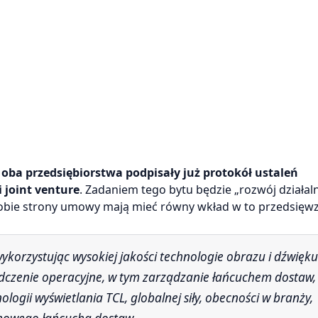
ż
oba przedsiębiorstwa podpisały już protokół ustaleń
 joint venture
. Zadaniem tego bytu będzie „rozwój działal
obie strony umowy mają mieć równy wkład w to przedsięwzi
dczenie operacyjne, w tym zarządzanie łańcuchem dostaw,
ogii wyświetlania TCL, globalnej siły, obecności w branży,