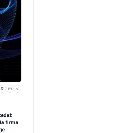
zedaż
ła firma
gę