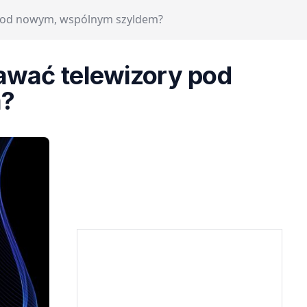
y pod nowym, wspólnym szyldem?
dawać telewizory pod
m?