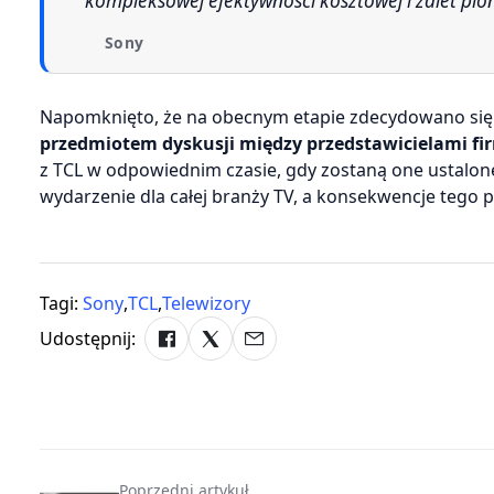
kompleksowej efektywności kosztowej i zalet pi
Sony
Napomknięto, że na obecnym etapie zdecydowano się o
przedmiotem dyskusji między przedstawicielami fi
z TCL w odpowiednim czasie, gdy zostaną one ustalone 
wydarzenie dla całej branży TV, a konsekwencje tego p
Tagi:
Sony
,
TCL
,
Telewizory
Udostępnij:
Poprzedni artykuł