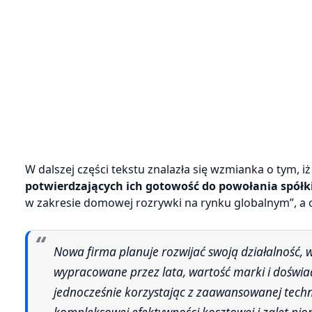
W dalszej części tekstu znalazła się wzmianka o tym, i
potwierdzających ich gotowość do powołania spółki
w zakresie domowej rozrywki na rynku globalnym”, a 
Nowa firma planuje rozwijać swoją działalność, wykorzystując wysokiej jakości technologie obrazu i dźwięku Sony,
wypracowane przez lata, wartość marki i doświa
jednocześnie korzystając z zaawansowanej technol