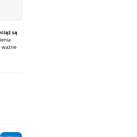
ciąż są
ienia
ie ważne