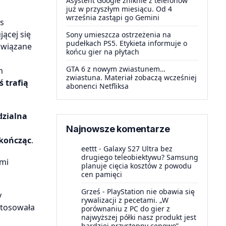
Asystent Google zniknie z telefonów
już w przyszłym miesiącu. Od 4
września zastąpi go Gemini
cs
ącej się
Sony umieszcza ostrzeżenia na
pudełkach PS5. Etykieta informuje o
 związane
końcu gier na płytach
GTA 6 z nowym zwiastunem…
m
zwiastuna. Materiał zobaczą wcześniej
 trafią
abonenci Netfliksa
dzialna
Najnowsze komentarze
 kończąc
.
eettt
-
Galaxy S27 Ultra bez
drugiego teleobiektywu? Samsung
ami
planuje cięcia kosztów z powodu
cen pamięci
Grześ
-
PlayStation nie obawia się
y
rywalizacji z pecetami. „W
stosowała
porównaniu z PC do gier z
najwyższej półki nasz produkt jest
bardziej przystępny cenowo”