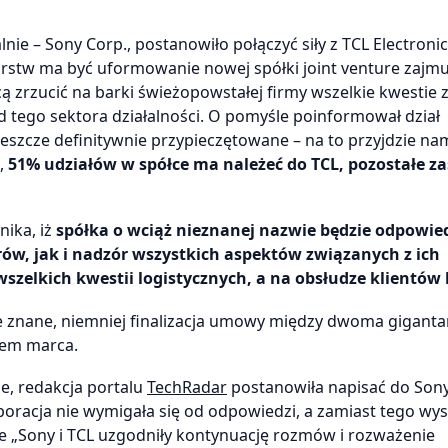
lnie – Sony Corp., postanowiło połączyć siły z TCL Electroni
rstw ma być uformowanie nowej spółki joint venture zajmuj
ą zrzucić na barki świeżopowstałej firmy wszelkie kwestie
d tego sektora działalności. O pomyśle poinformował dział
 jeszcze definitywnie przypieczętowane – na to przyjdzie na
,
51% udziałów w spółce ma należeć do TCL, pozostałe zaś
ika, iż
spółka o wciąż nieznanej nazwie będzie odpowie
ów, jak i nadzór wszystkich aspektów związanych z ich
szelkich kwestii logistycznych, a na obsłudze klientów
ze znane, niemniej finalizacja umowy między dwoma gigant
cem marca.
ne, redakcja portalu
TechRadar
postanowiła napisać do Son
rporacja nie wymigała się od odpowiedzi, a zamiast tego wy
e „Sony i TCL uzgodniły kontynuację rozmów i rozważenie