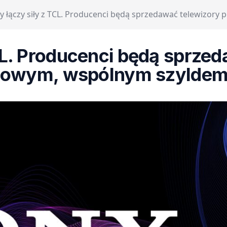
y łączy siły z TCL. Producenci będą sprzedawać telewizor
CL. Producenci będą sprze
owym, wspólnym szylde