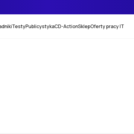
adniki
Testy
Publicystyka
CD-Action
Sklep
Oferty pracy IT