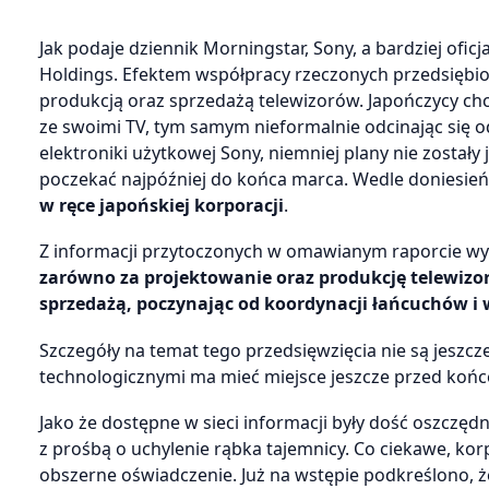
Jak podaje dziennik Morningstar, Sony, a bardziej oficja
Holdings. Efektem współpracy rzeczonych przedsiębio
produkcją oraz sprzedażą telewizorów. Japończycy chc
ze swoimi TV, tym samym nieformalnie odcinając się o
elektroniki użytkowej Sony, niemniej plany nie zostały
poczekać najpóźniej do końca marca. Wedle doniesień
w ręce japońskiej korporacji
.
Z informacji przytoczonych w omawianym raporcie wyn
zarówno za projektowanie oraz produkcję telewizor
sprzedażą, poczynając od koordynacji łańcuchów i w
Szczegóły na temat tego przedsięwzięcia nie są jeszc
technologicznymi ma mieć miejsce jeszcze przed koń
Jako że dostępne w sieci informacji były dość oszczęd
z prośbą o uchylenie rąbka tajemnicy. Co ciekawe, ko
obszerne oświadczenie. Już na wstępie podkreślono, ż