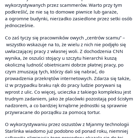
wykorzystywanych przez scammerów. Warto przy tym
podkreślić, że nie są to domowe piwnice lub garaże,
a ogromne budynki, nierzadko zasiedlone przez setki osób
jednocześnie.
Co zaś tyczy się pracowników owych „centrów scamu” –
wszystko wskazuje na to, że wielu z nich nie podjęło się
uwłaczającej pracy z własnej woli. Z dochodzenia CNN
wynika, że oszuści stojący u szczytu hierarchii kuszą
okoliczną ludność obietnicami dobrze płatnej pracy, po
czym zmuszają tych, którzy dali się nabrać, do
prowadzenia przekrętów internetowych. Zdarza się także,
iż w przypadku braku rąk do pracy ludzie porywani są
wprost z ulic. Co więcej, ucieczka z takiego kompleksu jest
trudnym zadaniem, jako że placówki pozostają pod ścisłym
nadzorem, a co bardziej krnąbrne jednostki są sprawnie
przywracane do porządku za pomocą tortur.
O wykorzystywaniu przez oszustów z Mjanmy technologii
Starlinka wiadomo już podobno od ponad roku, niemniej
całkowita eliminacja tego procederu okazała się do tej