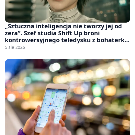
„Sztuczna inteligencja nie tworzy jej od
zera”. Szef studia Shift Up broni
kontrowersyjnego teledysku z bohaterką
Stellar Blade: Blood Rain
5 sie 2026