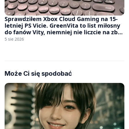
Sprawdziłem Xbox Cloud Gaming na 15-
letniej PS Vicie. GreenVita to list miłosny
do fanów Vity, niemniej nie liczcie na zbyt
wiele [FELIETON]
5 sie 2026
Może Ci się spodobać