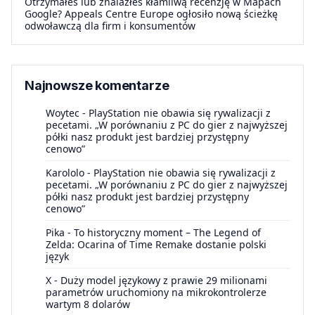
Otrzymałeś lub znalazłeś kłamliwą recenzję w Mapach
Google? Appeals Centre Europe ogłosiło nową ścieżkę
odwoławczą dla firm i konsumentów
Najnowsze komentarze
Woytec
-
PlayStation nie obawia się rywalizacji z
pecetami. „W porównaniu z PC do gier z najwyższej
półki nasz produkt jest bardziej przystępny
cenowo”
Karololo
-
PlayStation nie obawia się rywalizacji z
pecetami. „W porównaniu z PC do gier z najwyższej
półki nasz produkt jest bardziej przystępny
cenowo”
Pika
-
To historyczny moment – The Legend of
Zelda: Ocarina of Time Remake dostanie polski
język
X
-
Duży model językowy z prawie 29 milionami
parametrów uruchomiony na mikrokontrolerze
wartym 8 dolarów