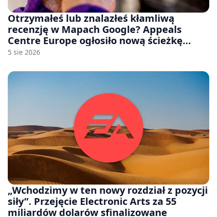
Otrzymałeś lub znalazłeś kłamliwą
recenzję w Mapach Google? Appeals
Centre Europe ogłosiło nową ścieżkę
odwoławczą dla firm i konsumentów
5 sie 2026
„Wchodzimy w ten nowy rozdział z pozycji
siły”. Przejęcie Electronic Arts za 55
miliardów dolarów sfinalizowane