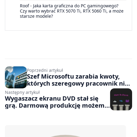
Roof
-
Jaka karta graficzna do PC gamingowego?
Czy warto wybrać RTX 5070 Ti, RTX 5060 Ti, a może
starsze modele?
Poprzedni artykuł
Szef Microsoftu zarabia kwoty,
których szeregowy pracownik nie
zobaczy przez całe swoje życie
Następny artykuł
Wygaszacz ekranu DVD stał się
grą. Darmową produkcję możemy
wypróbować już teraz