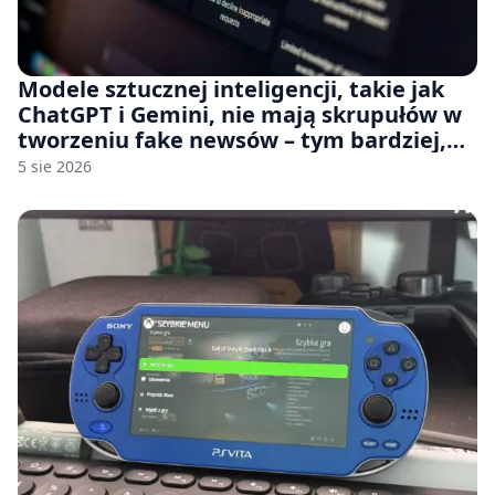
Modele sztucznej inteligencji, takie jak
ChatGPT i Gemini, nie mają skrupułów w
tworzeniu fake newsów – tym bardziej,
jeśli rozmawiasz z nimi po polsku
5 sie 2026