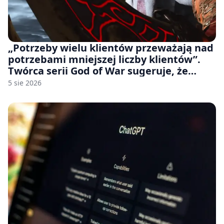
„Potrzeby wielu klientów przeważają nad
potrzebami mniejszej liczby klientów”.
Twórca serii God of War sugeruje, że
rozumie, dlaczego Sony rezygnuje z gier
5 sie 2026
na płytach