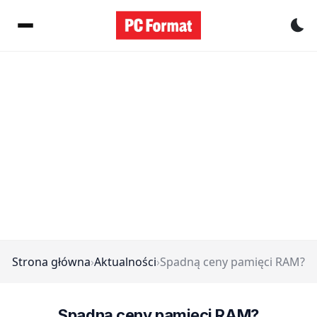
Pr
Strona główna
›
Aktualności
›
Spadną ceny pamięci RAM?
Spadną ceny pamięci RAM?