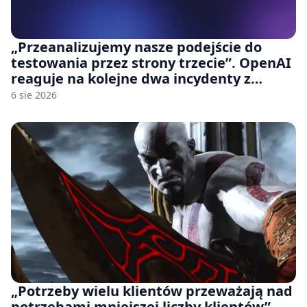
„Przeanalizujemy nasze podejście do
testowania przez strony trzecie”. OpenAI
reaguje na kolejne dwa incydenty z
udziałem autorskich modeli
6 sie 2026
„Potrzeby wielu klientów przeważają nad
potrzebami mniejszej liczby klientów”.