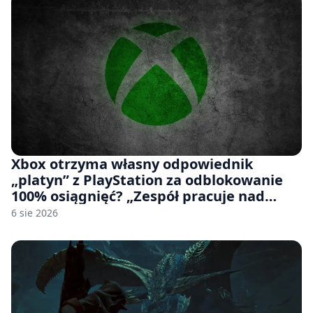
Xbox otrzyma własny odpowiednik
„platyn” z PlayStation za odblokowanie
100% osiągnięć? „Zespół pracuje nad
czymś, co ma się pojawić jeszcze w tym
6 sie 2026
roku”