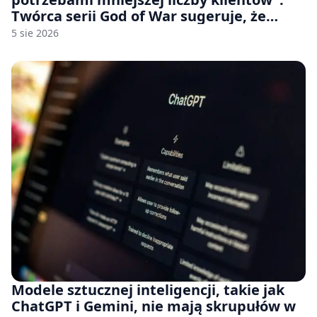
Twórca serii God of War sugeruje, że
rozumie, dlaczego Sony rezygnuje z gier
5 sie 2026
na płytach
Modele sztucznej inteligencji, takie jak
ChatGPT i Gemini, nie mają skrupułów w