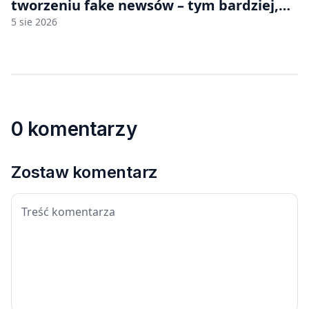
tworzeniu fake newsów – tym bardziej,
jeśli rozmawiasz z nimi po polsku
5 sie 2026
0 komentarzy
Zostaw komentarz