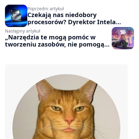
Poprzedni artykuł
Czekają nas niedobory
procesorów? Dyrektor Intela
ostrzega przed problemem,
Następny artykuł
„który dotknie wszystkich”
„Narzędzia te mogą pomóc w
tworzeniu zasobów, nie pomogą
jednak w tworzeniu hitów”.
Wydawca GTA VI uważa, że AI nie
zastąpi twórców gier