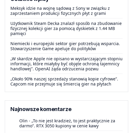
Meksyk idzie na wojnę sądową z Sony w związku z
zaprzestaniem produkcji fizycznych płyt z grami
Użytkownik Steam Decka znalazł sposób na zbudowanie
fizycznej kolekcji gier za pomocą dyskietek z 1.44 MB
pamięci
Niemiecki i europejski sektor gier potrzebują wsparcia.
Stowarzyszenie Game apeluje do polityków
„W skardze Apple nie opisano w wystarczającym stopniu
informacji, które miałyby być objęte ochroną tajemnicy
handlowej”. OpenAI żąda odrzucenia pozwu
„Około 90% naszej sprzedaży stanowią kopie cyfrowe”.
Capcom nie przejmuje się śmiercią gier na płytach
Najnowsze komentarze
Olin
-
„To nie jest kradzież, to jest praktycznie za
darmo”. RTX 3050 kupiony w cenie kawy