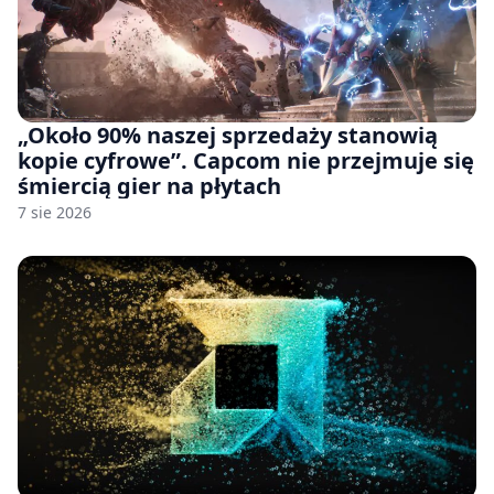
„Około 90% naszej sprzedaży stanowią
kopie cyfrowe”. Capcom nie przejmuje się
śmiercią gier na płytach
7 sie 2026