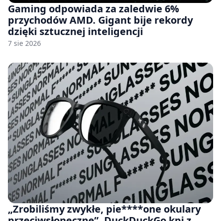
Gaming odpowiada za zaledwie 6%
przychodów AMD. Gigant bije rekordy
dzięki sztucznej inteligencji
7 sie 2026
„Zrobiliśmy zwykłe, pie****one okulary
przeciwsłoneczne”. DuckDuckGo kpi z