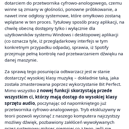
dotarciem do przetwornika cyfrowo-anologowego, czemu
winne są zmiany w głośności, ponowne próbkowanie, a
nawet inne odgłosy systemowe, które omyłkowo zostaną
wplątane w ten proces. Tytułowy sposób pracy aplikacji, na
chwilę obecną dostępny tylko i wyłącznie dla
użytkowników systemu Windows i desktopowej aplikacji
(co oznacza tyle, iż przeglądarkowy interfejs w tym
konkretnym przypadku odpada), sprawia, iż Spotify
przejmuje pełną kontrolę nad przetwarzaniem dźwięku na
danej maszynie.
Za sprawą tego posunięcia odtwarzacz jest w stanie
dostarczyć wysokiej klasy muzykę – dokładnie taką, jaka
została zmasterowana poprzez wykorzystanie Bit Perfect.
Mimo wszystko
z nowej funkcji skorzystają przede
wszystkim ci, którzy mają dostęp do wysokiej klasy
sprzętu audio
, poczynając od napomkniętego już
przetwornika cyfrowo-analogowego. Tryb ekskluzywny w
teorii pozwoli wycisnąć z naszego komputera najczystszy
możliwy dźwięk, pozbawiony zakłóceń wywoływanych
przez systemowy mikser, niemniej co z tego, jeśli nie