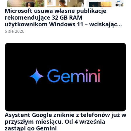
Microsoft usuwa własne publikacje
rekomendujące 32 GB RAM
użytkownikom Windows 11 – wciskając
nam przy tym komputery z 8 GB RAM po
6 sie 2026
zawyżonych cenach
Asystent Google zniknie z telefonów już w
przyszłym miesiącu. Od 4 września
zastąpi go Gemini