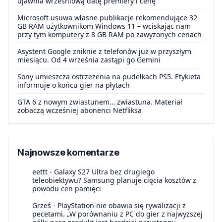
ujawnia wrześniową datę premiery i cenę
Microsoft usuwa własne publikacje rekomendujące 32
GB RAM użytkownikom Windows 11 – wciskając nam
przy tym komputery z 8 GB RAM po zawyżonych cenach
Asystent Google zniknie z telefonów już w przyszłym
miesiącu. Od 4 września zastąpi go Gemini
Sony umieszcza ostrzeżenia na pudełkach PS5. Etykieta
informuje o końcu gier na płytach
GTA 6 z nowym zwiastunem… zwiastuna. Materiał
zobaczą wcześniej abonenci Netfliksa
Najnowsze komentarze
eettt
-
Galaxy S27 Ultra bez drugiego
teleobiektywu? Samsung planuje cięcia kosztów z
powodu cen pamięci
Grześ
-
PlayStation nie obawia się rywalizacji z
pecetami. „W porównaniu z PC do gier z najwyższej