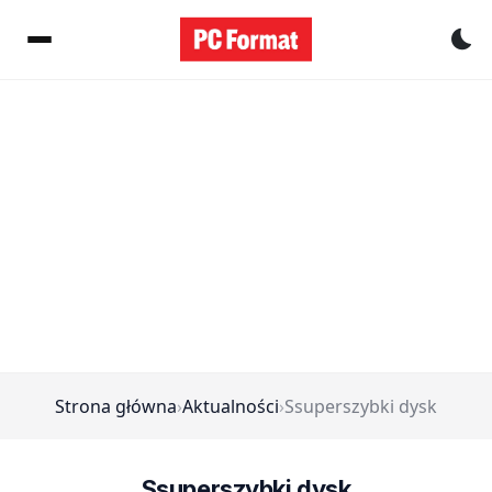
Pr
Strona główna
›
Aktualności
›
Ssuperszybki dysk
Ssuperszybki dysk