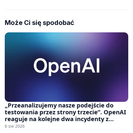
Może Ci się spodobać
„Przeanalizujemy nasze podejście do
testowania przez strony trzecie”. OpenAI
reaguje na kolejne dwa incydenty z
udziałem autorskich modeli
6 sie 2026