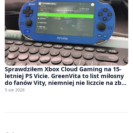
Sprawdziłem Xbox Cloud Gaming na 15-
letniej PS Vicie. GreenVita to list miłosny
do fanów Vity, niemniej nie liczcie na zbyt
wiele [FELIETON]
5 sie 2026