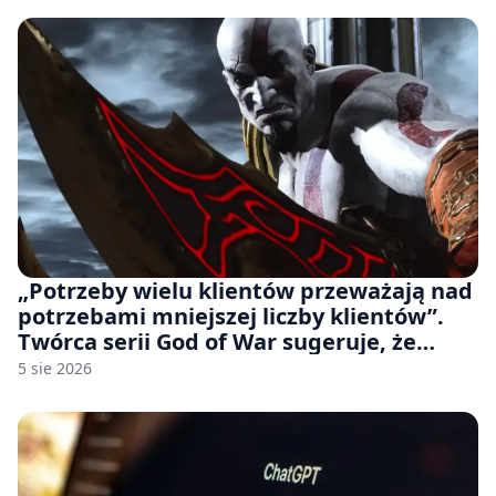
„Potrzeby wielu klientów przeważają nad
potrzebami mniejszej liczby klientów”.
Twórca serii God of War sugeruje, że
rozumie, dlaczego Sony rezygnuje z gier
5 sie 2026
na płytach