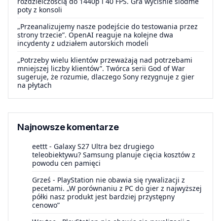
rozdzielczością do 1440p i 40 FPS. Gra wyciśnie siódme
poty z konsoli
„Przeanalizujemy nasze podejście do testowania przez
strony trzecie”. OpenAI reaguje na kolejne dwa
incydenty z udziałem autorskich modeli
„Potrzeby wielu klientów przeważają nad potrzebami
mniejszej liczby klientów”. Twórca serii God of War
sugeruje, że rozumie, dlaczego Sony rezygnuje z gier
na płytach
Najnowsze komentarze
eettt
-
Galaxy S27 Ultra bez drugiego
teleobiektywu? Samsung planuje cięcia kosztów z
powodu cen pamięci
Grześ
-
PlayStation nie obawia się rywalizacji z
pecetami. „W porównaniu z PC do gier z najwyższej
półki nasz produkt jest bardziej przystępny
cenowo”