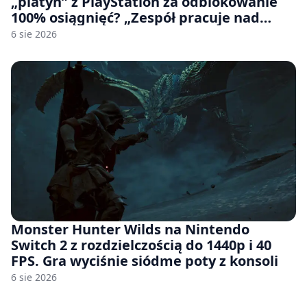
„platyn” z PlayStation za odblokowanie
100% osiągnięć? „Zespół pracuje nad
czymś, co ma się pojawić jeszcze w tym
6 sie 2026
roku”
Monster Hunter Wilds na Nintendo
Switch 2 z rozdzielczością do 1440p i 40
FPS. Gra wyciśnie siódme poty z konsoli
6 sie 2026