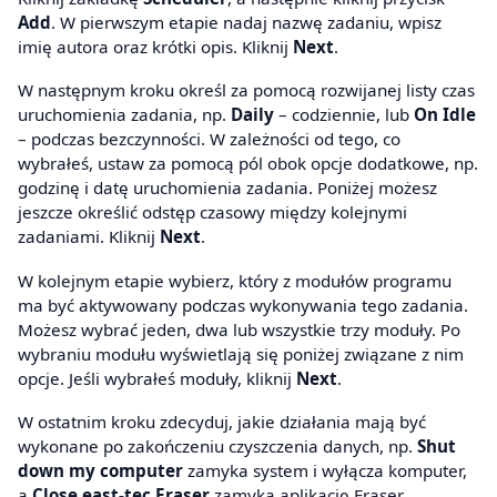
Add
. W pierwszym etapie nadaj nazwę zadaniu, wpisz
imię autora oraz krótki opis. Kliknij
Next
.
W następnym kroku określ za pomocą rozwijanej listy czas
uruchomienia zadania, np.
Daily
– codziennie, lub
On Idle
– podczas bezczynności. W zależności od tego, co
wybrałeś, ustaw za pomocą pól obok opcje dodatkowe, np.
godzinę i datę uruchomienia zadania. Poniżej możesz
jeszcze określić odstęp czasowy między kolejnymi
zadaniami. Kliknij
Next
.
W kolejnym etapie wybierz, który z modułów programu
ma być aktywowany podczas wykonywania tego zadania.
Możesz wybrać jeden, dwa lub wszystkie trzy moduły. Po
wybraniu modułu wyświetlają się poniżej związane z nim
opcje. Jeśli wybrałeś moduły, kliknij
Next
.
W ostatnim kroku zdecyduj, jakie działania mają być
wykonane po zakończeniu czyszczenia danych, np.
Shut
down my computer
zamyka system i wyłącza komputer,
a
Close east-tec Eraser
zamyka aplikację Eraser.