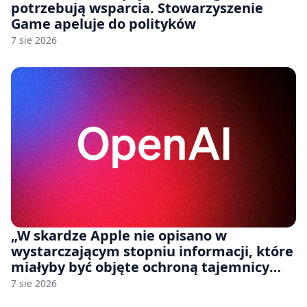
potrzebują wsparcia. Stowarzyszenie
Game apeluje do polityków
7 sie 2026
„W skardze Apple nie opisano w
wystarczającym stopniu informacji, które
miałyby być objęte ochroną tajemnicy
handlowej”. OpenAI żąda odrzucenia
7 sie 2026
pozwu