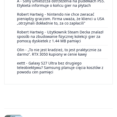
A
-
Sony umieszcza ostrzeżenia na pudełkach PS5.
Etykieta informuje o końcu gier na płytach
Robert Hartwig
-
Nintendo nie chce zwracać
pieniędzy graczom. Firma uważa, że klienci u USA
„otrzymali dokładnie to, za co zapłacili”
Robert Hartwig
-
Użytkownik Steam Decka znalazł
sposób na zbudowanie fizycznej kolekcji gier za
pomocą dyskietek z 1.44 MB pamięci
Olin
-
„To nie jest kradzież, to jest praktycznie za
darmo”. RTX 3050 kupiony w cenie kawy
eettt
-
Galaxy S27 Ultra bez drugiego
teleobiektywu? Samsung planuje cięcia kosztów z
powodu cen pamięci