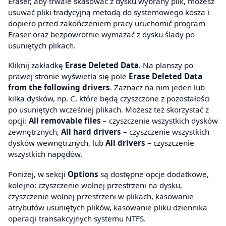
Eraser, aby trwale skasować z dysku wybrany plik, możesz
usuwać pliki tradycyjną metodą do systemowego kosza i
dopiero przed zakończeniem pracy uruchomić program
Eraser oraz bezpowrotnie wymazać z dysku ślady po
usuniętych plikach.
Kliknij zakładkę
Erase Deleted Data
. Na planszy po
prawej stronie wyświetla się pole
Erase Deleted Data
from the following drivers
. Zaznacz na nim jeden lub
kilka dysków, np. C, które będą czyszczone z pozostałości
po usuniętych wcześniej plikach. Możesz też skorzystać z
opcji:
All removable files
– czyszczenie wszystkich dysków
zewnętrznych,
All hard drivers
– czyszczenie wszystkich
dysków wewnętrznych, lub
All drivers
– czyszczenie
wszystkich napędów.
Poniżej, w sekcji
Options
są dostępne opcje dodatkowe,
kolejno: czyszczenie wolnej przestrzeni na dysku,
czyszczenie wolnej przestrzeni w plikach, kasowanie
atrybutów usuniętych plików, kasowanie pliku dziennika
operacji transakcyjnych systemu NTFS.