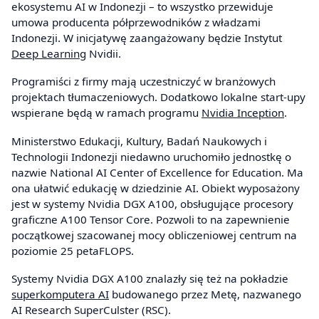
ekosystemu AI w Indonezji – to wszystko przewiduje
umowa producenta półprzewodników z władzami
Indonezji. W inicjatywę zaangażowany będzie Instytut
Deep Learning
Nvidii.
Programiści z firmy mają uczestniczyć w branżowych
projektach tłumaczeniowych. Dodatkowo lokalne start-upy
wspierane będą w ramach programu
Nvidia Inception
.
Ministerstwo Edukacji, Kultury, Badań Naukowych i
Technologii Indonezji niedawno uruchomiło jednostkę o
nazwie National AI Center of Excellence for Education. Ma
ona ułatwić edukację w dziedzinie AI. Obiekt wyposażony
jest w systemy Nvidia DGX A100, obsługujące procesory
graficzne A100 Tensor Core. Pozwoli to na zapewnienie
początkowej szacowanej mocy obliczeniowej centrum na
poziomie 25 petaFLOPS.
Systemy Nvidia DGX A100 znalazły się też na pokładzie
superkomputera AI
budowanego przez Metę, nazwanego
AI Research SuperCulster (RSC).