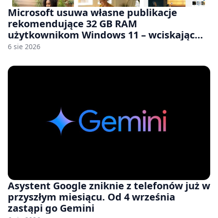
Microsoft usuwa własne publikacje
rekomendujące 32 GB RAM
użytkownikom Windows 11 – wciskając
nam przy tym komputery z 8 GB RAM po
6 sie 2026
zawyżonych cenach
Asystent Google zniknie z telefonów już w
przyszłym miesiącu. Od 4 września
zastąpi go Gemini