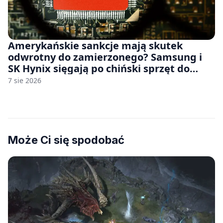
Amerykańskie sankcje mają skutek
odwrotny do zamierzonego? Samsung i
SK Hynix sięgają po chiński sprzęt do
fabryk chipów
7 sie 2026
Może Ci się spodobać