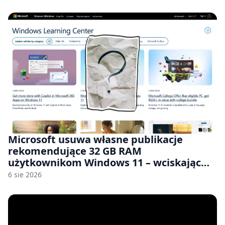
Microsoft usuwa własne publikacje
rekomendujące 32 GB RAM
użytkownikom Windows 11 – wciskając
nam przy tym komputery z 8 GB RAM po
6 sie 2026
zawyżonych cenach