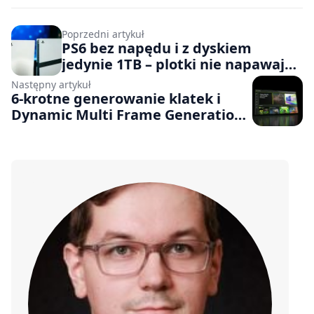
Poprzedni artykuł
PS6 bez napędu i z dyskiem
jedynie 1TB – plotki nie napawają
optymizmem
Następny artykuł
6-krotne generowanie klatek i
Dynamic Multi Frame Generation
już dostępne w Nvidia App
v11.0.7.228