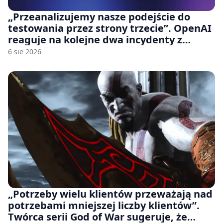
„Przeanalizujemy nasze podejście do
testowania przez strony trzecie”. OpenAI
reaguje na kolejne dwa incydenty z
udziałem autorskich modeli
6 sie 2026
„Potrzeby wielu klientów przeważają nad
potrzebami mniejszej liczby klientów”.
Twórca serii God of War sugeruje, że