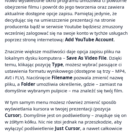
Nowo wyświetlone okno programu umożliwia ci powtórne
obejrzenie filmu i powrót do jego tworzenia oraz zawiera
aktualnie dostępne opcje zapisu. Pamiętaj jedynie, że
decydując się na umieszczenie prezentacji na stronie
producenta bądź w serwisie Youtube będziesz zmuszony
wcześniej zalogować się na swoje konto w tychże usługach
poprzez stronę internetową:
Add YouTube Account
.
Znacznie większe możliwości daje opcja zapisu pliku na
lokalnym dysku komputera –
Save As Video File
. Dzięki
temu, klikając pozycję
Type
, możesz wybrać pasujące ci
ustawienia formatu wynikowego (dostępne są trzy – MP4,
AVI i FLV). Naciśnięcie
Filename
pozwala zmienić nazwę
pliku, a
Folder
umożliwia określenie, gdzie – zamiast na
domyślnie wybranym pulpicie – ma znaleźć się twój film.
W tym samym menu możesz również zmienić sposób
wyświetlania kursora w twojej prezentacji (pozycja
Cursor
). Domyślnie jest on podświetlony – znajduje się on
w żółtym kółku. Nic nie stoi jednak na przeszkodzie, aby
wyłączyć podświetlenie
Just Cursor
, a nawet całkowicie