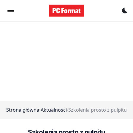
Pr
Strona główna
›
Aktualności
›
Szkolenia prosto z pulpitu
Szkolenia prosto z pulpitu