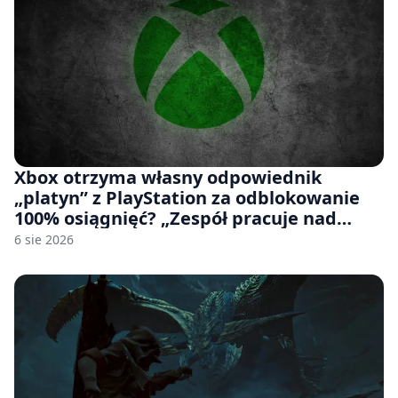
Xbox otrzyma własny odpowiednik
„platyn” z PlayStation za odblokowanie
100% osiągnięć? „Zespół pracuje nad
czymś, co ma się pojawić jeszcze w tym
6 sie 2026
roku”