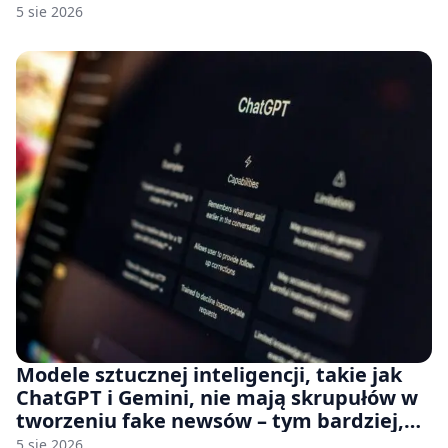
rozumie, dlaczego Sony rezygnuje z gier
5 sie 2026
na płytach
Modele sztucznej inteligencji, takie jak
ChatGPT i Gemini, nie mają skrupułów w
tworzeniu fake newsów – tym bardziej,
jeśli rozmawiasz z nimi po polsku
5 sie 2026