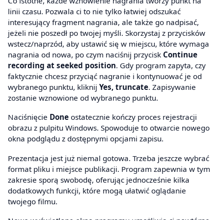
Co istotne, każde wznowienie nagrania tworzy punkt na
linii czasu. Pozwala ci to nie tylko łatwiej odszukać
interesujący fragment nagrania, ale także go nadpisać,
jeżeli nie poszedł po twojej myśli. Skorzystaj z przycisków
wstecz/naprzód, aby ustawić się w miejscu, które wymaga
nagrania od nowa, po czym naciśnij przycisk
Continue
recording at seeked position
. Gdy program zapyta, czy
faktycznie chcesz przyciąć nagranie i kontynuować je od
wybranego punktu, kliknij
Yes, truncate
. Zapisywanie
zostanie wznowione od wybranego punktu.
Naciśnięcie
Done
ostatecznie kończy proces rejestracji
obrazu z pulpitu Windows. Spowoduje to otwarcie nowego
okna podglądu z dostępnymi opcjami zapisu.
Prezentacja jest już niemal gotowa. Trzeba jeszcze wybrać
format pliku i miejsce publikacji. Program zapewnia w tym
zakresie sporą swobodę, oferując jednocześnie kilka
dodatkowych funkcji, które mogą ułatwić oglądanie
twojego filmu.