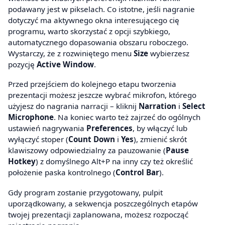
podawany jest w pikselach. Co istotne, jeśli nagranie
dotyczyć ma aktywnego okna interesującego cię
programu, warto skorzystać z opcji szybkiego,
automatycznego dopasowania obszaru roboczego.
Wystarczy, że z rozwiniętego menu
Size
wybierzesz
pozycję
Active Window
.
Przed przejściem do kolejnego etapu tworzenia
prezentacji możesz jeszcze wybrać mikrofon, którego
użyjesz do nagrania narracji – kliknij
Narration
i
Select
Microphone
. Na koniec warto też zajrzeć do ogólnych
ustawień nagrywania
Preferences
, by włączyć lub
wyłączyć stoper (
Count Down
i
Yes
), zmienić skrót
klawiszowy odpowiedzialny za pauzowanie (
Pause
Hotkey
) z domyślnego Alt+P na inny czy też określić
położenie paska kontrolnego (
Control Bar
).
Gdy program zostanie przygotowany, pulpit
uporządkowany, a sekwencja poszczególnych etapów
twojej prezentacji zaplanowana, możesz rozpocząć