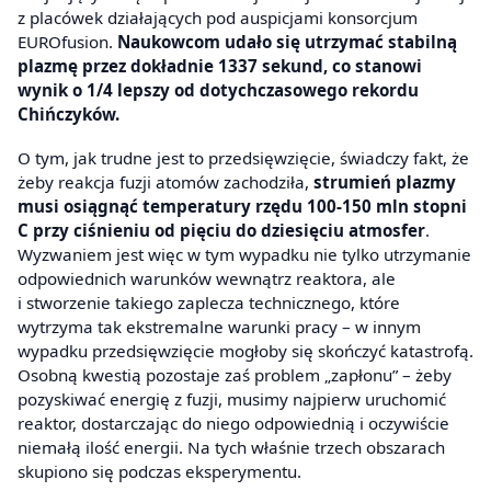
z placówek działających pod auspicjami konsorcjum
EUROfusion.
Naukowcom udało się utrzymać stabilną
plazmę przez dokładnie 1337 sekund, co stanowi
wynik o 1/4 lepszy od dotychczasowego rekordu
Chińczyków.
O tym, jak trudne jest to przedsięwzięcie, świadczy fakt, że
żeby reakcja fuzji atomów zachodziła,
strumień plazmy
musi osiągnąć temperatury rzędu 100-150 mln stopni
C przy ciśnieniu od pięciu do dziesięciu atmosfer
.
Wyzwaniem jest więc w tym wypadku nie tylko utrzymanie
odpowiednich warunków wewnątrz reaktora, ale
i stworzenie takiego zaplecza technicznego, które
wytrzyma tak ekstremalne warunki pracy – w innym
wypadku przedsięwzięcie mogłoby się skończyć katastrofą.
Osobną kwestią pozostaje zaś problem „zapłonu” – żeby
pozyskiwać energię z fuzji, musimy najpierw uruchomić
reaktor, dostarczając do niego odpowiednią i oczywiście
niemałą ilość energii. Na tych właśnie trzech obszarach
skupiono się podczas eksperymentu.